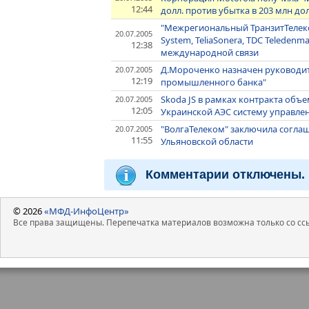
12:44
долл. против убытка в 203 млн до
"Межрегиональный ТранзитТелеком
20.07.2005
System, TeliaSonera, TDC Telede
12:38
международной связи
Д.Мороченко назначен руководи
20.07.2005
12:19
промышленного банка"
Skoda JS в рамках контракта объ
20.07.2005
12:05
Украинской АЭС систему управле
"ВолгаТелеком" заключила согла
20.07.2005
11:55
Ульяновской области
Комментарии отключены.
© 2026
«МФД-ИнфоЦентр»
Все права защищены. Перепечатка материалов возможна только со ссы