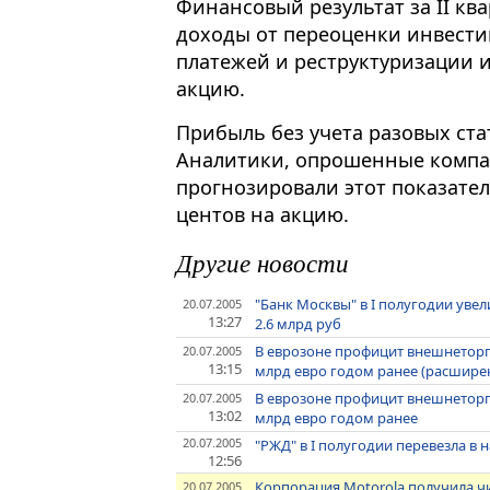
Финансовый результат за II ква
доходы от переоценки инвести
платежей и реструктуризации и
акцию.
Прибыль без учета разовых ста
Аналитики, опрошенные компан
прогнозировали этот показател
центов на акцию.
Другие новости
"Банк Москвы" в I полугодии уве
20.07.2005
13:27
2.6 млрд руб
В еврозоне профицит внешнеторгов
20.07.2005
13:15
млрд евро годом ранее (расшир
В еврозоне профицит внешнеторгов
20.07.2005
13:02
млрд евро годом ранее
20.07.2005
"РЖД" в I полугодии перевезла в 
12:56
Корпорация Motorola получила чи
20.07.2005