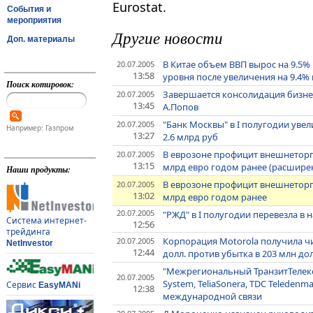
Eurostat.
События и
мероприятия
Другие новости
Доп. материалы
В Китае объем ВВП вырос на 9.5%
20.07.2005
13:58
уровня после увеличения на 9.4% в
Поиск котировок:
Завершается консолидация бизнес
20.07.2005
13:45
А.Попов
"Банк Москвы" в I полугодии уве
20.07.2005
Например: Газпром
13:27
2.6 млрд руб
В еврозоне профицит внешнеторгов
20.07.2005
13:15
млрд евро годом ранее (расшир
Наши продукты:
В еврозоне профицит внешнеторгов
20.07.2005
13:02
млрд евро годом ранее
20.07.2005
"РЖД" в I полугодии перевезла в 
Система интернет-
12:56
трейдинга
Корпорация Motorola получила чи
20.07.2005
NetInvestor
12:44
долл. против убытка в 203 млн до
"Межрегиональный ТранзитТелеком
20.07.2005
System, TeliaSonera, TDC Telede
Сервис
EasyMANi
12:38
международной связи