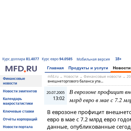
18+
Курс доллара
Курс евро
Мобильная версия
81.4077
94.0585
Главная
Продукты и услуги
Новости
mfd.ru
→
Новости
→
Финансовые новости
→
20
Финансовые
внешнеторгового баланса упа...
новости
В еврозоне профицит вн
Новости эмитентов
20.07.2005
13:02
млрд евро в мае с 7.2 мл
Календарь
макростатистики
В еврозоне профицит внешнетор
Ключевые ставки
евро в мае с 7.2 млрд евро го
Отчёты корпораций
данные, опубликованные сегод
Новости портала