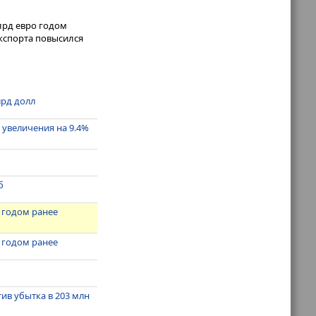
млрд евро годом
экспорта повысился
лрд долл
 увеличения на 9.4%
б
о годом ранее
о годом ранее
тив убытка в 203 млн