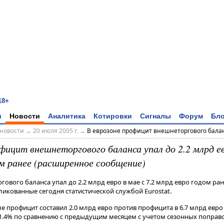
18+
и
Новости
Аналитика
Котировки
Сигналы
Форум
Бло
новости
→
20 июля 2005 г.
→
В еврозоне профицит внешнеторгового баланс
фицит внешнеторгового баланса упал до 2.2 млрд ев
ом ранее (расширенное сообщение)
ового баланса упал до 2.2 млрд евро в мае с 7.2 млрд евро годом ран
икованные сегодня статистической службой Eurostat.
 профицит составил 2.0 млрд евро против профицита в 6.7 млрд евро
 1.4% по сравнению с предыдущим месяцем с учетом сезонных поправ