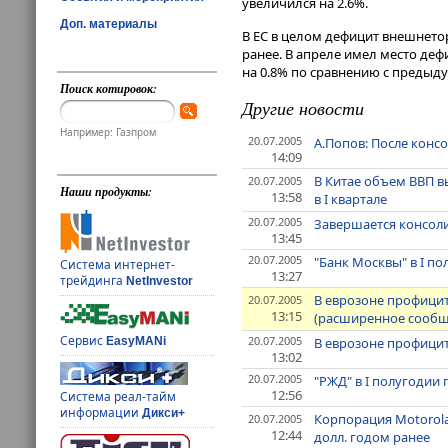
увеличился на 2.6%.
Доп. материалы
В ЕС в целом дефицит внешнетор
ранее. В апреле имел место дефи
на 0.8% по сравнению с предыд
Поиск котировок:
Другие новости
Например: Газпром
20.07.2005
А.Попов: После конс
14:09
В Китае объем ВВП в
20.07.2005
Наши продукты:
13:58
в I квартале
20.07.2005
Завершается консоли
13:45
20.07.2005
"Банк Москвы" в I п
Система интернет-
13:27
трейдинга
NetInvestor
В еврозоне профицит
20.07.2005
13:15
(расширенное сообщ
Сервис
20.07.2005
В еврозоне профицит
EasyMANi
13:02
20.07.2005
"РЖД" в I полугодии 
12:56
Система реал-тайм
информации
Дикси+
Корпорация Motorola
20.07.2005
12:44
долл. годом ранее