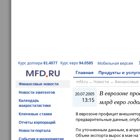
Курс доллара
Курс евро
Мобильная версия
81.4077
94.0585
Главная
Продукты и услуг
mfd.ru
→
Новости
→
Финансовые 
Финансовые новости
В еврозоне про
Новости эмитентов
20.07.2005
13:15
млрд евро год
Календарь
макростатистики
В еврозоне профицит внешнеторг
Ключевые ставки
предварительные данные, опубл
Отчёты корпораций
По уточненным данным, в апреле
Новости портала
Объем экспорта вырос в мае на
События и мероприятия