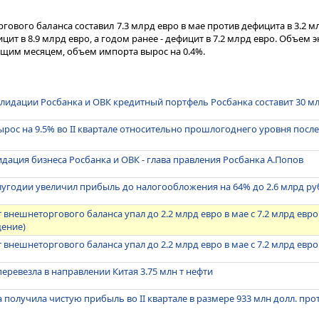
гового баланса составил 7.3 млрд евро в мае против дефицита в 3.2 
цит в 8.9 млрд евро, а годом ранее - дефицит в 7.2 млрд евро. Объем 
ущим месяцем, объем импорта вырос на 0.4%.
олидации Росбанка и ОВК кредитный портфель Росбанка составит 30 м
ырос на 9.5% во II квартале относительно прошлогоднего уровня после
дация бизнеса Росбанка и ОВК - глава правления Росбанка А.Попов
олугодии увеличил прибыль до налогообложения на 64% до 2.6 млрд ру
 внешнеторгового баланса упал до 2.2 млрд евро в мае с 7.2 млрд евр
ение)
 внешнеторгового баланса упал до 2.2 млрд евро в мае с 7.2 млрд евр
перевезла в направлении Китая 3.75 млн т нефти
 получила чистую прибыль во II квартале в размере 933 млн долл. про