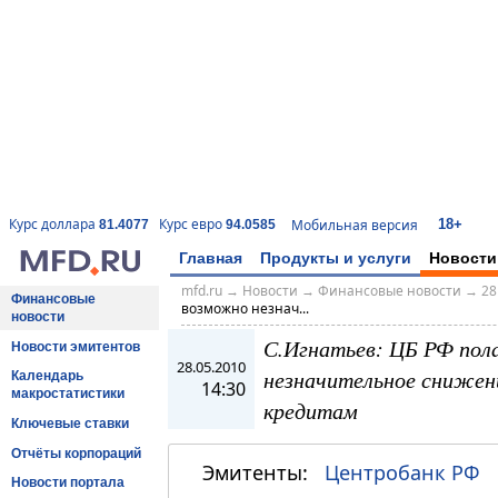
18+
Курс доллара
Курс евро
Мобильная версия
81.4077
94.0585
Главная
Продукты и услуги
Новости
mfd.ru
→
Новости
→
Финансовые новости
→
28
Финансовые
возможно незнач...
новости
С.Игнатьев: ЦБ РФ пол
Новости эмитентов
28.05.2010
незначительное снижен
Календарь
14:30
макростатистики
кредитам
Ключевые ставки
Отчёты корпораций
Эмитенты:
Центробанк РФ
Новости портала