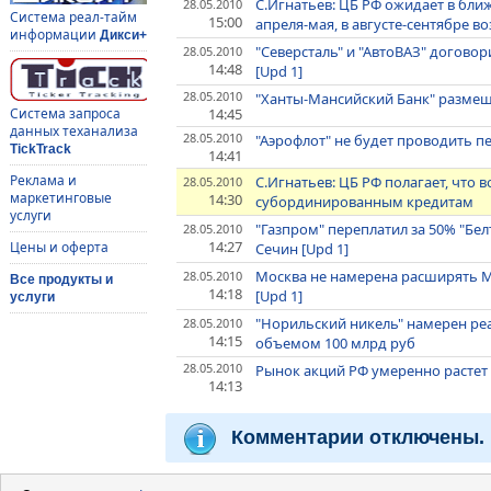
С.Игнатьев: ЦБ РФ ожидает в бл
28.05.2010
Система реал-тайм
15:00
апреля-мая, в августе-сентябре
информации
Дикси+
"Северсталь" и "АвтоВАЗ" догово
28.05.2010
14:48
[Upd 1]
28.05.2010
"Ханты-Мансийский Банк" размеща
14:45
Система запроса
данных теханализа
28.05.2010
"Аэрофлот" не будет проводить п
TickTrack
14:41
Реклама и
С.Игнатьев: ЦБ РФ полагает, что
28.05.2010
маркетинговые
14:30
субординированным кредитам
услуги
"Газпром" переплатил за 50% "Бел
28.05.2010
14:27
Цены и оферта
Сечин [Upd 1]
Москва не намерена расширять МК
28.05.2010
Все продукты и
14:18
[Upd 1]
услуги
"Норильский никель" намерен р
28.05.2010
14:15
объемом 100 млрд руб
28.05.2010
Рынок акций РФ умеренно растет
14:13
Комментарии отключены.