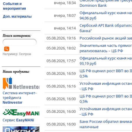
вчера, 18:34
События и
Dominion Bank
мероприятия
Официальный курс юаня на пя
вчера, 18:07
Доп. материалы
94,06 руб
Сербский API Bank обратилс
вчера, 14:14
банка"
Поиск котировок:
05.08.2026, 19:16
Российский рынок акций за
Значительная часть прямо
05.08.2026, 18:02
реализовалась – ЦБ РФ
Например: Газпром
Официальный курс юаня на че
05.08.2026, 17:57
93,19 руб
ЦБ РФ оценил рост ВВП во II 
Наши продукты:
05.08.2026, 16:59
0,5%
Устойчивая инфляция остане
05.08.2026, 16:16
- ЦБ РФ
Система интернет-
ЦБ РФ оценил рост ВВП во II 
трейдинга
05.08.2026, 16:00
0,5%
NetInvestor
Устойчивая инфляция остане
05.08.2026, 16:00
- ЦБ РФ
Сервис
EasyMANi
Банк России обратил внима
05.08.2026, 16:00
наличные