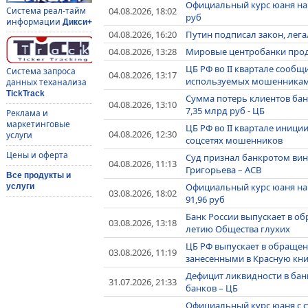
Официальный курс юаня на сре
04.08.2026, 18:02
Система реал-тайм
руб
информации
Дикси+
04.08.2026, 16:20
Путин подписал закон, лег
04.08.2026, 13:28
Мировые центробанки прод
ЦБ РФ во II квартале сообщ
Система запроса
04.08.2026, 13:17
используемых мошенника
данных теханализа
TickTrack
Сумма потерь клиентов банк
04.08.2026, 13:10
7,35 млрд руб - ЦБ
Реклама и
маркетинговые
ЦБ РФ во II квартале иниции
04.08.2026, 12:30
услуги
соцсетях мошенников
Цены и оферта
Суд признал банкротом вин
04.08.2026, 11:13
Григорьева – АСВ
Все продукты и
Официальный курс юаня на вт
услуги
03.08.2026, 18:02
91,96 руб
Банк России выпускает в о
03.08.2026, 13:18
летию Общества глухих
ЦБ РФ выпускает в обращен
03.08.2026, 11:19
занесенными в Красную кни
Дефицит ликвидности в банк
31.07.2026, 21:33
банков – ЦБ
Официальный курс юаня с субб