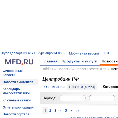
18+
Курс доллара
Курс евро
Мобильная версия
81.4077
94.0585
Главная
Продукты и услуги
Новости
mfd.ru
→
Новости
→
Новости эмитентов
→
Цен
Финансовые
новости
Центробанк РФ
Новости эмитентов
О компании
Новости (40664)
Котиров
Календарь
макростатистики
–
Период:
Ключевые ставки
Отчёты корпораций
1
2
3
4
5
»
»»
Новости портала
Омское предприятие требует