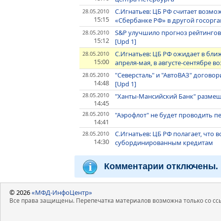
С.Игнатьев: ЦБ РФ считает возмо
28.05.2010
15:15
«Сбербанке РФ» в другой госорга
S&P улучшило прогноз рейтингов 
28.05.2010
15:12
[Upd 1]
С.Игнатьев: ЦБ РФ ожидает в бл
28.05.2010
15:00
апреля-мая, в августе-сентябре
"Северсталь" и "АвтоВАЗ" догово
28.05.2010
14:48
[Upd 1]
28.05.2010
"Ханты-Мансийский Банк" размеща
14:45
28.05.2010
"Аэрофлот" не будет проводить п
14:41
С.Игнатьев: ЦБ РФ полагает, что
28.05.2010
14:30
субординированным кредитам
Комментарии отключены.
© 2026
«МФД-ИнфоЦентр»
Все права защищены. Перепечатка материалов возможна только со ссы