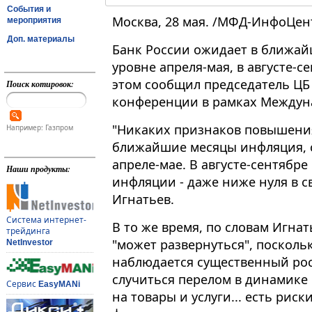
События и
Москва, 28 мая. /МФД-ИнфоЦен
мероприятия
Доп. материалы
Банк России ожидает в ближа
уровне апреля-мая, в августе-
этом сообщил председатель ЦБ 
Поиск котировок:
конференции в рамках Междуна
"Никаких признаков повышени
Например: Газпром
ближайшие месяцы инфляция, ск
апреле-мае. В августе-сентябр
Наши продукты:
инфляции - даже ниже нуля в св
Игнатьев.
Система интернет-
В то же время, по словам Игна
трейдинга
"может развернуться", посколь
NetInvestor
наблюдается существенный рос
случиться перелом в динамике
Сервис
EasyMANi
на товары и услуги... есть рис