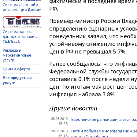
фактически в последнее время он
Система реал-тайм
РФ.
информации
Дикси+
Премьер-министр России Влад
определению сценарных услов
Система запроса
понедельник заявил, что необ
данных теханализа
TickTrack
устойчивому снижению инфляц
цен в РФ не превышал 5-7%.
Реклама и
маркетинговые
услуги
Ранее сообщалось, что инфляци
Цены и оферта
Федеральной службы государст
составила 0.1% после недели н
Все продукты и
услуги
цен, по итогам мая рост цен сос
инфляция набрала 3.8%.
Другие новости
28.05.2010
Европейские рынки двигаются ра
15:26
Путин побывал в новом здании ц
28.05.2010
15:16
центра Петербурга