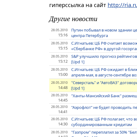
гиперссылка на сайт
http://ria.r
Другие новости
Путин побывал в новом здании ц
28.05.2010
15:16
центра Петербурга
С.Игнатьев: ЦБ РФ считает возмо
28.05.2010
15:15
«Сбербанке РФ» в другой госорга
S&P улучшило прогноз рейтингов 
28.05.2010
15:12
[Upd 1]
С.Игнатьев: ЦБ РФ ожидает в бл
28.05.2010
15:00
апреля-мая, в августе-сентябре
"Северсталь" и "АвтоВАЗ" догово
28.05.2010
14:48
[Upd 1]
28.05.2010
"Ханты-Мансийский Банк" размеща
14:45
28.05.2010
"Аэрофлот" не будет проводить п
14:41
С.Игнатьев: ЦБ РФ полагает, что
28.05.2010
14:30
субординированным кредитам
"Газпром" переплатил за 50% "Бел
28.05.2010