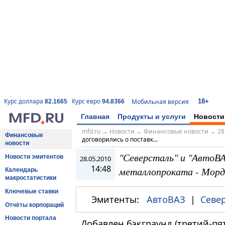
18+
Курс доллара
Курс евро
Мобильная версия
82.1665
94.8366
Главная
Продукты и услуги
Новости
mfd.ru
→
Новости
→
Финансовые новости
→
28
Финансовые
договорились о поставк...
новости
"Северсталь" и "АвтоВА
Новости эмитентов
28.05.2010
14:48
металлопроката - Морд
Календарь
макростатистики
Ключевые ставки
Эмитенты:
АвтоВАЗ
|
Севе
Отчёты корпораций
Новости портала
Добавлен бэкграунд (третий-пя