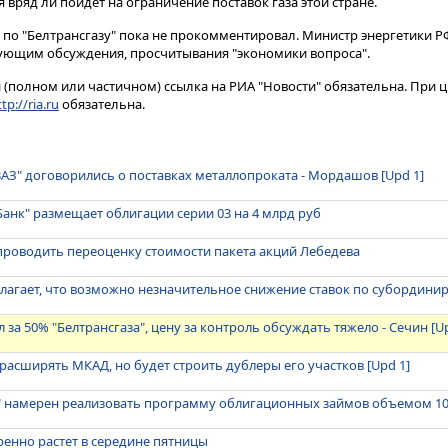
ия вряд ли пойдет на ограничение поставок газа этой стране.
 по "Белтрансгазу" пока не прокомментировал. Министр энергетики 
бующим обсуждения, просчитывания "экономики вопроса".
(полном или частичном) ссылка на РИА "Новости" обязательна. При ц
tp://ria.ru
обязательна.
оВАЗ" договорились о поставках металлопроката - Мордашов [Upd 1]
анк" размещает облигации серии 03 на 4 млрд руб
 проводить переоценку стоимости пакета акций Лебедева
олагает, что возможно незначительное снижение ставок по субордин
 за 50% "Белтрансгаза", цену за контроль обсуждать тяжело - Сечин [U
расширять МКАД, но будет строить дублеры его участков [Upd 1]
" намерен реализовать программу облигационных займов объемом 10
енно растет в середине пятницы