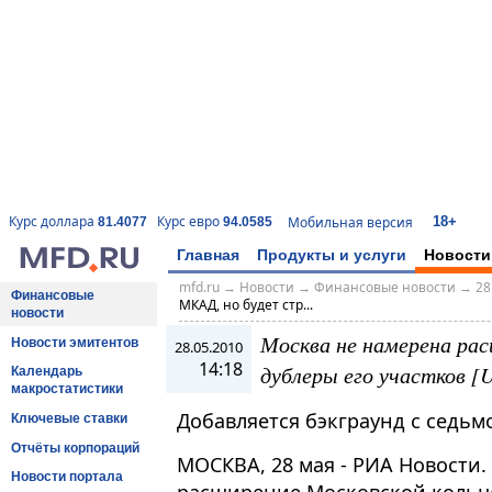
18+
Курс доллара
Курс евро
Мобильная версия
81.4077
94.0585
Главная
Продукты и услуги
Новости
mfd.ru
→
Новости
→
Финансовые новости
→
28
Финансовые
МКАД, но будет стр...
новости
Москва не намерена ра
Новости эмитентов
28.05.2010
14:18
дублеры его участков [U
Календарь
макростатистики
Добавляется бэкграунд с седьмо
Ключевые ставки
Отчёты корпораций
МОСКВА, 28 мая - РИА Новости
Новости портала