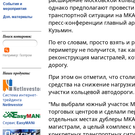
расширение Московской кольц
События и
однако предполагают провести
мероприятия
транспортной ситуации на МКАД
Доп. материалы
пресс-конференции главный ар
Кузьмин.
Поиск котировок:
По его словам, просто взять и
периметру не получится, так ка
Например: Газпром
реконструкция магистралей, к
дорогу.
Наши продукты:
При этом он отметил, что стол
средства на снижение нагрузк
участки кольцевой автодороги.
Система интернет-
трейдинга
"Мы выбрали южный участок МК
NetInvestor
торговых центров и сделали пе
отдельных местах дублеры МКА
Сервис
EasyMANi
магистрали, а целый комплекс
конкретных транспортных ситуа