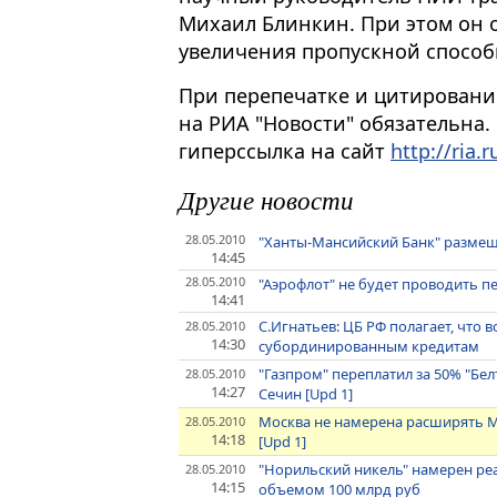
Михаил Блинкин. При этом он о
увеличения пропускной способ
При перепечатке и цитировани
на РИА "Новости" обязательна.
гиперссылка на сайт
http://ria.r
Другие новости
28.05.2010
"Ханты-Мансийский Банк" размеща
14:45
28.05.2010
"Аэрофлот" не будет проводить п
14:41
С.Игнатьев: ЦБ РФ полагает, что
28.05.2010
14:30
субординированным кредитам
"Газпром" переплатил за 50% "Бел
28.05.2010
14:27
Сечин [Upd 1]
Москва не намерена расширять МК
28.05.2010
14:18
[Upd 1]
"Норильский никель" намерен р
28.05.2010
14:15
объемом 100 млрд руб