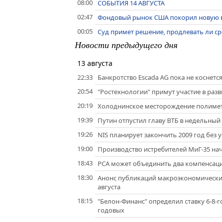
08:00
СОБЫТИЯ 14 АВГУСТА
02:47
Фондовый рынок США покорил новую вы
00:05
Суд примет решение, продлевать ли ср
Новости предыдущего дня
13 августа
22:33
Банкротство Escada AG пока не коснетс
20:54
"Ростехнологии" примут участие в раз
20:19
Холоднинское месторождение полимет
19:39
Путин отпустил главу ВТБ в недельный
19:26
NIS планирует закончить 2009 год без 
19:00
Производство истребителей МиГ-35 начн
18:43
РСА может объединить два компенсац
18:30
Анонс публикаций макроэкономически
августа
18:15
"Белон-Финанс" определил ставку 6-8-г
годовых