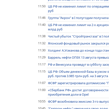
11:50
ЦБ РФ не изменил лимит по операциям 
руб
11:46
Группа "Акрон" в I полугодии получил
11:40
ЦБ РФ не изменил лимит на 2-х аукцио
млрд руб
11:38
Чистый убыток "Стройтрансгаза" в I пол
11:32
Японский фондовый рынок закрылся ро
11:30
Холдинг А.Усманова до конца года ста
11:29
Баррель нефти ОПЕК 13 августа превыс
11:17
РФ и Венесуэла проведут в субботу за
11:15
ЦБ РФ: Объем денежной базы в узком оп
руб. против 3.985 трлн руб. на 3 августа
11:07
ФСФР зарегистрировала допэмиссию "
11:00
«Сбербанк РФ» достиг договоренности 
приобретения доли в Opel
10:55
ФСФР возобновила эмиссию 3-го выпус
10:45
"Газпром нефть" увеличила свою долю в 