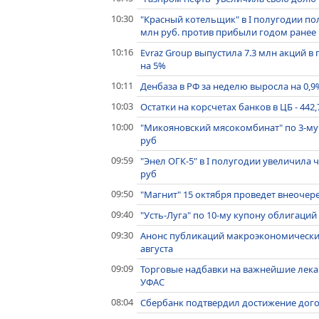
10:30
"Красный котельщик" в I полугодии по
млн руб. против прибыли годом ранее
10:16
Evraz Group выпустила 7.3 млн акций в
на 5%
10:11
Денбаза в РФ за неделю выросла на 0,9%
10:03
Остатки на корсчетах банков в ЦБ - 442
10:00
"Микояновский мясокомбинат" по 3-му 
руб
09:59
"Энел ОГК-5" в I полугодии увеличила ч
руб
09:50
"Магнит" 15 октября проведет внеоче
09:40
"Усть-Луга" по 10-му купону облигаций
09:30
Анонс публикаций макроэкономически
августа
09:09
Торговые надбавки на важнейшие лека
УФАС
08:04
Сбербанк подтвердил достижение догов