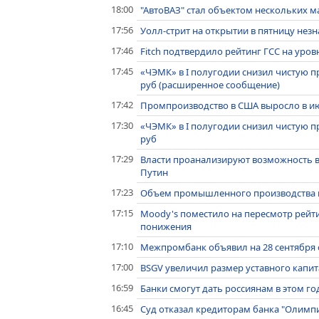
18:00
"АвтоВАЗ" стал объектом нескольких 
17:56
Уолл-стрит на открытии в пятницу нез
17:46
Fitch подтвердило рейтинг ГСС на уровн
17:45
«ЧЭМК» в I полугодии снизил чистую пр
руб (расширенное сообщение)
17:42
Промпроизводство в США выросло в ию
17:30
«ЧЭМК» в I полугодии снизил чистую пр
руб
17:29
Власти проанализируют возможность в
Путин
17:23
Объем промышленного производства в
17:15
Moody's поместило на пересмотр рейт
понижения
17:10
Межпромбанк объявил на 28 сентября 
17:00
BSGV увеличил размер уставного капитал
16:59
Банки смогут дать россиянам в этом го
16:45
Суд отказал кредиторам банка "Олимпи