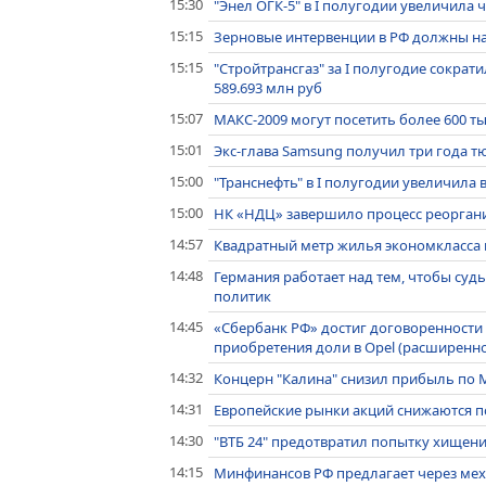
15:30
"Энел ОГК-5" в I полугодии увеличила 
15:15
Зерновые интервенции в РФ должны нач
15:15
"Стройтрансгаз" за I полугодие сократ
589.693 млн руб
15:07
МАКС-2009 могут посетить более 600 ты
15:01
Экс-глава Samsung получил три года 
15:00
"Транснефть" в I полугодии увеличила 
15:00
НК «НДЦ» завершило процесс реорган
14:57
Квадратный метр жилья экономкласса н
14:48
Германия работает над тем, чтобы судь
политик
14:45
«Сбербанк РФ» достиг договоренности 
приобретения доли в Opel (расширенн
14:32
Концерн "Калина" снизил прибыль по МС
14:31
Европейские рынки акций снижаются по
14:30
"ВТБ 24" предотвратил попытку хищени
14:15
Минфинансов РФ предлагает через мех