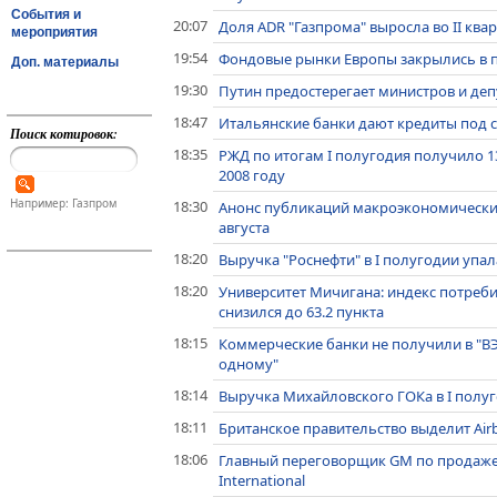
События и
20:07
Доля ADR "Газпрома" выросла во II ква
мероприятия
19:54
Фондовые рынки Европы закрылись в пя
Доп. материалы
19:30
Путин предостерегает министров и деп
18:47
Итальянские банки дают кредиты под с
Поиск котировок:
18:35
РЖД по итогам I полугодия получило 1
2008 году
Например: Газпром
18:30
Анонс публикаций макроэкономически
августа
18:20
Выручка "Роснефти" в I полугодии упала
18:20
Университет Мичигана: индекс потреби
снизился до 63.2 пункта
18:15
Коммерческие банки не получили в "ВЭ
одному"
18:14
Выручка Михайловского ГОКа в I полугод
18:11
Британское правительство выделит Airb
18:06
Главный переговорщик GM по продаже 
International