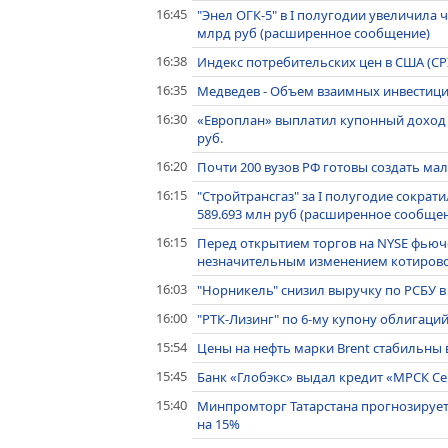
16:45
"Энел ОГК-5" в I полугодии увеличила 
млрд руб (расширенное сообщение)
16:38
Индекс потребительских цен в США (CP
16:35
Медведев - Объем взаимных инвестиций
16:30
«Европлан» выплатил купонный доход 
руб.
16:20
Почти 200 вузов РФ готовы создать м
16:15
"Стройтрансгаз" за I полугодие сократ
589.693 млн руб (расширенное сообще
16:15
Перед открытием торгов на NYSE фьюч
незначительным изменением котиров
16:03
"Норникель" снизил выручку по РСБУ в 
16:00
"РТК-Лизинг" по 6-му купону облигаций
15:54
Цены на нефть марки Brent стабильны 
15:45
Банк «Глобэкс» выдал кредит «МРСК Се
15:40
Минпромторг Татарстана прогнозирует 
на 15%