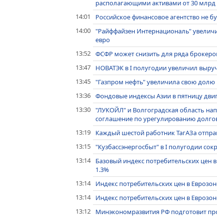
располагающими активами от 30 млрд
14:01
Российское финансовое агентство не б
14:00
"Райффайзен Интернациональ" увеличи
евро
13:52
ФСФР может снизить для ряда брокеров
13:47
НОВАТЭК в I полугодии увеличил выручк
13:45
"Газпром нефть" увеличила свою долю в
13:36
Фондовые индексы Азии в пятницу дви
13:30
"ЛУКОЙЛ" и Волгоградская область на
соглашение по урегулированию долго
13:19
Каждый шестой работник ТагАЗа отпра
13:15
"Кузбассэнергосбыт" в I полугодии сок
13:14
Базовый индекс потребительских цен в
1.3%
13:14
Индекс потребительских цен в Еврозоне
13:14
Индекс потребительских цен в Еврозоне
13:12
Минэкономразвития РФ подготовит про