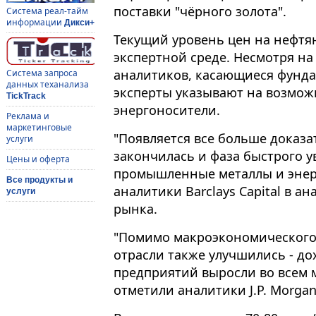
поставки "чёрного золота".
Система реал-тайм
информации
Дикси+
Текущий уровень цен на нефтя
экспертной среде. Несмотря н
аналитиков, касающиеся фунд
Система запроса
данных теханализа
эксперты указывают на возможн
TickTrack
энергоносители.
Реклама и
маркетинговые
"Появляется все больше доказат
услуги
закончилась и фаза быстрого у
Цены и оферта
промышленные металлы и энерг
Все продукты и
аналитики Barclays Capital в а
услуги
рынка.
"Помимо макроэкономического
отрасли также улучшились - 
предприятий выросли во всем м
отметили аналитики J.P. Morgan