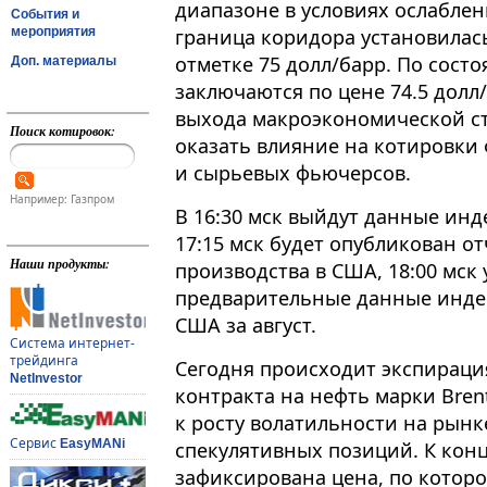
диапазоне в условиях ослабле
События и
мероприятия
граница коридора установилась 
отметке 75 долл/барр. По сост
Доп. материалы
заключаются по цене 74.5 дол
выхода макроэкономической ст
Поиск котировок:
оказать влияние на котировки
и сырьевых фьючерсов.
Например: Газпром
В 16:30 мск выйдут данные инд
17:15 мск будет опубликован 
Наши продукты:
производства в США, 18:00 мск
предварительные данные инде
США за август.
Система интернет-
трейдинга
Сегодня происходит экспираци
NetInvestor
контракта на нефть марки Bren
к росту волатильности на рынк
Сервис
EasyMANi
спекулятивных позиций. К конц
зафиксирована цена, по котор