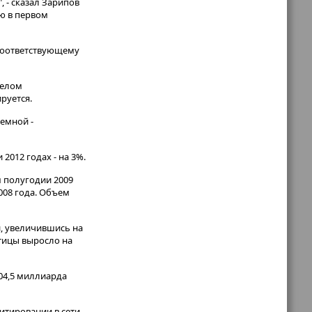
 - сказал Зарипов
ю в первом
 соответствующему
целом
руется.
емной -
2012 годах - на 3%.
 полугодии 2009
008 года. Объем
й, увеличившись на
птицы выросло на
04,5 миллиарда
итировании в сети