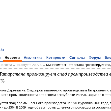
18+
и
Новости
Аналитика
Котировки
Сигналы
Форум
Бло
новости
→
14 августа 2009 г.
→
Минпромторг Татарстана прогнозирует спад
атарстана прогнозирует спад промпроизводства в 
15%
Ирина Дурницына. Спад промышленного производства в Татарстане по 
инистр промышленности и торговли республики Равиль Зарипов в пят
уется спад промышленного производства на 15% к уровню 2008 года, в
- до 25%. В 2009 году объем промышленного производства составит, п