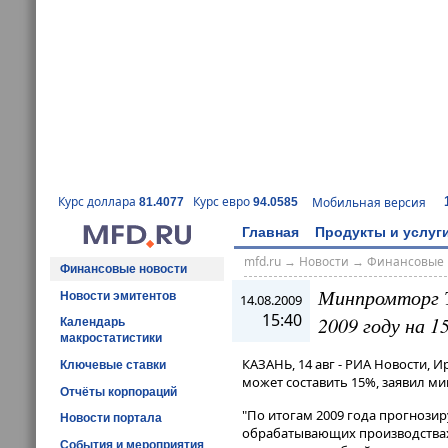
Курс доллара
Курс евро
Мобильная версия
81.4077
94.0585
Главная
Продукты и услуг
mfd.ru
→
Новости
→
Финансовые 
Финансовые новости
Минпромторг Т
Новости эмитентов
14.08.2009
15:40
2009 году на 
Календарь
макростатистики
КАЗАНЬ, 14 авг - РИА Новости, 
Ключевые ставки
может составить 15%, заявил м
Отчёты корпораций
"По итогам 2009 года прогнозир
Новости портала
обрабатывающих производствах 
События и мероприятия