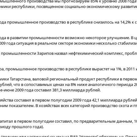
мышленного производства мы прогнозируем 85% к уровню 2008 года",
номики республики, посвященном социально-экономическому развити
ода промышленное производство в республике снизилось на 14,2% к
года в развитии промышленности возможно некоторое улучшение. В 
2009 года ситуация в реальном секторе экономики несколько стабилизи
 промышленности Зарипов назвал нефтехимический комплекс, пробл
ра, промышленное производство в республике вырастет на 1%, в 2011 и 
ики Татарстана, валовой региональный продукт республики в первом
ублей, что в сопоставимых ценах на 8% ниже аналогичного периода 2
-июне 2009 года составил 381,3 миллиарда рублей.
яйства составил в первом полугодии 2009 года 42,1 миллиарда рубле
им показателем. В хозяйствах всех категорий производство скота и 
апитал в первом полугодии составил, по предварительным данным, 1
риоду прошлого года).
(полном или частичном) ссылка на РИА "Новости" обязательна. При ц