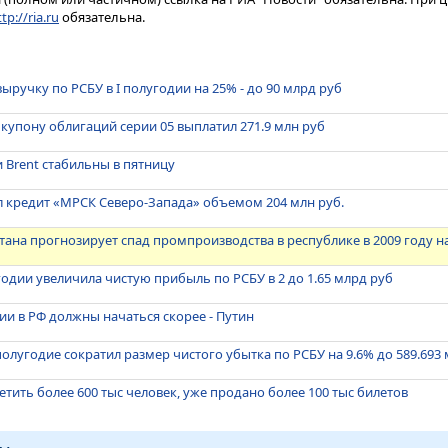
tp://ria.ru
обязательна.
ыручку по РСБУ в I полугодии на 25% - до 90 млрд руб
 купону облигаций серии 05 выплатил 271.9 млн руб
 Brent стабильны в пятницу
л кредит «МРСК Северо-Запада» объемом 204 млн руб.
ана прогнозирует спад промпроизводства в республике в 2009 году н
угодии увеличила чистую прибыль по РСБУ в 2 до 1.65 млрд руб
и в РФ должны начаться скорее - Путин
 полугодие сократил размер чистого убытка по РСБУ на 9.6% до 589.693
етить более 600 тыс человек, уже продано более 100 тыс билетов