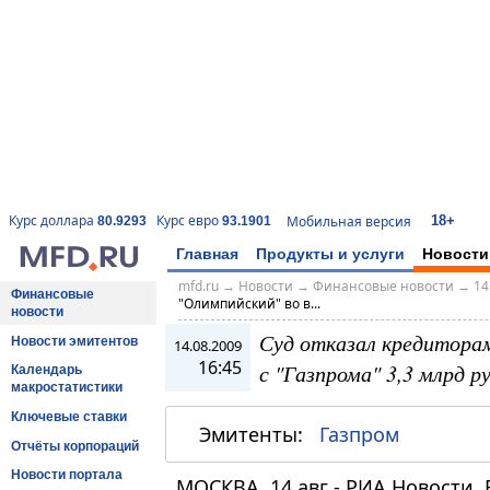
18+
Курс доллара
Курс евро
Мобильная версия
80.9293
93.1901
Главная
Продукты и услуги
Новости
mfd.ru
→
Новости
→
Финансовые новости
→
14
Финансовые
"Олимпийский" во в...
новости
Суд отказал кредиторам
Новости эмитентов
14.08.2009
16:45
с "Газпрома" 3,3 млрд р
Календарь
макростатистики
Ключевые ставки
Эмитенты:
Газпром
Отчёты корпораций
Новости портала
МОСКВА, 14 авг - РИА Новости