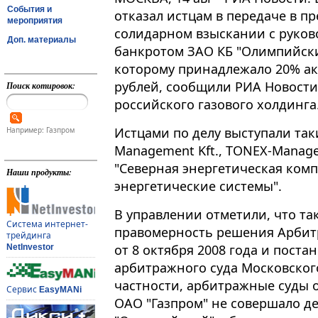
События и
отказал истцам в передаче в п
мероприятия
солидарном взыскании с руков
Доп. материалы
банкротом ЗАО КБ "Олимпийский
которому принадлежало 20% ак
рублей, сообщили РИА Новост
Поиск котировок:
российского газового холдинга
Истцами по делу выступали так
Например: Газпром
Management Kft., TONEX-Manage
"Северная энергетическая ком
Наши продукты:
энергетические системы".
В управлении отметили, что т
Система интернет-
правомерность решения Арбит
трейдинга
от 8 октября 2008 года и пост
NetInvestor
арбитражного суда Московского 
частности, арбитражные суды 
Сервис
EasyMANi
ОАО "Газпром" не совершало д