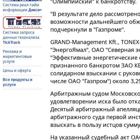
"Олимпийский" к банкротству.
Система реал-тайм
информации
Дикси+
"В результате дело рассмотрен
возможности дальнейшего обжа
подчеркнули в "Газпроме".
Система запроса
данных теханализа
GRAND-Management Kft., TONEX
TickTrack
"ЭнергоЯмал", ОАО "Северная 
Реклама и
"Эффективные энергетические 
маркетинговые
услуги
признанного банкротом ЗАО КБ
Цены и оферта
солидарном взыскании с руково
числе ОАО "Газпром") около 3,
Все продукты и
услуги
Арбитражным судом Московской
удовлетворении иска было отка
Десятый арбитражный апелляц
арбитражного суда первой инс
взыскать в пользу истцов сумм
На указанный судебный акт ОА