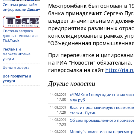
Межпромбанк был основан в 19
Система реал-тайм
информации
Дикси+
банка принадлежит Сергею Пуга
владеет значительными долям
предприятиях различных отрас
Система запроса
консолидированы в рамках уп
данных теханализа
TickTrack
"Объединенная промышленная 
Реклама и
При перепечатке и цитировани
маркетинговые
услуги
на РИА "Новости" обязательна.
Цены и оферта
гиперссылка на сайт
http://ria.r
Все продукты и
Другие новости
услуги
«ЧЭМК» в I полугодии снизил чист
14.08.2009
17:30
млн руб
Власти проанализируют возможно
14.08.2009
17:29
ставки - Путин
14.08.2009
Объем промышленного производс
17:23
Moody's поместило на пересмотр
14.08.2009