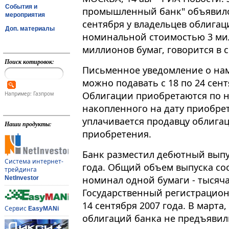
События и
промышленный банк" объявило
мероприятия
сентября у владельцев облига
Доп. материалы
номинальной стоимостью 3 мил
миллионов бумаг, говорится в 
Поиск котировок:
Письменное уведомление о на
можно подавать с 18 по 24 сен
Облигации приобретаются по н
Например: Газпром
накопленного на дату приобре
уплачивается продавцу облига
Наши продукты:
приобретения.
Банк разместил дебютный выпу
Система интернет-
года. Общий объем выпуска сос
трейдинга
номинал одной бумаги - тысяча 
NetInvestor
Государственный регистрацион
14 сентября 2007 года. В марта
Сервис
EasyMANi
облигаций банка не предъявили