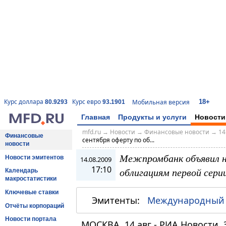
18+
Курс доллара
Курс евро
Мобильная версия
80.9293
93.1901
Главная
Продукты и услуги
Новости
mfd.ru
→
Новости
→
Финансовые новости
→
14
Финансовые
сентября оферту по об...
новости
Межпромбанк объявил н
Новости эмитентов
14.08.2009
17:10
облигациям первой сери
Календарь
макростатистики
Ключевые ставки
Эмитенты:
Международный
Отчёты корпораций
Новости портала
МОСКВА, 14 авг - РИА Новости