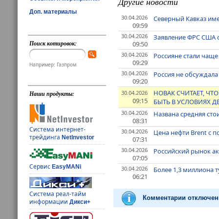
Другие новости
Доп. материалы
30.04.2026
Северный Кавказ име
09:59
30.04.2026
Заявление ФРС США о
Поиск котировок:
09:50
30.04.2026
Россияне стали чащ
09:29
Например: Газпром
30.04.2026
Россия не обсуждала
09:20
НОВАК СЧИТАЕТ, ЧТ
30.04.2026
Наши продукты:
09:15
БЫТЬ В УСЛОВИЯХ 
30.04.2026
Названа средняя сто
08:31
Система интернет-
30.04.2026
Цена нефти Brent с п
трейдинга
NetInvestor
07:31
30.04.2026
Российский рынок акц
07:05
Сервис
EasyMANi
30.04.2026
Более 1,3 миллиона т
06:21
Система реал-тайм
Комментарии отключен
информации
Дикси+