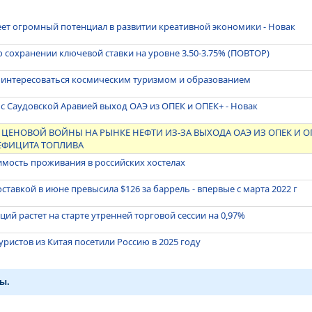
ет огромный потенциал в развитии креативной экономики - Новак
 сохранении ключевой ставки на уровне 3.50-3.75% (ПОВТОР)
е интересоваться космическим туризмом и образованием
 с Саудовской Аравией выход ОАЭ из ОПЕК и ОПЕК+ - Новак
О ЦЕНОВОЙ ВОЙНЫ НА РЫНКЕ НЕФТИ ИЗ-ЗА ВЫХОДА ОАЭ ИЗ ОПЕК И О
ДЕФИЦИТА ТОПЛИВА
имость проживания в российских хостелах
оставкой в июне превысила $126 за баррель - впервые с марта 2022 г
ий растет на старте утренней торговой сессии на 0,97%
уристов из Китая посетили Россию в 2025 году
ы.