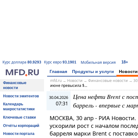
18+
Курс доллара
Курс евро
Мобильная версия
80.9293
93.1901
Главная
Продукты и услуги
Новости
mfd.ru
→
Новости
→
Финансовые новости
→
30
Финансовые
июне превысила $...
новости
Цена нефти Brent с пос
Новости эмитентов
30.04.2026
07:31
баррель - впервые с мар
Календарь
макростатистики
МОСКВА, 30 апр - РИА Новости
Ключевые ставки
ускорили рост с началом после
Отчёты корпораций
барреля марки Brent с поставк
Новости портала