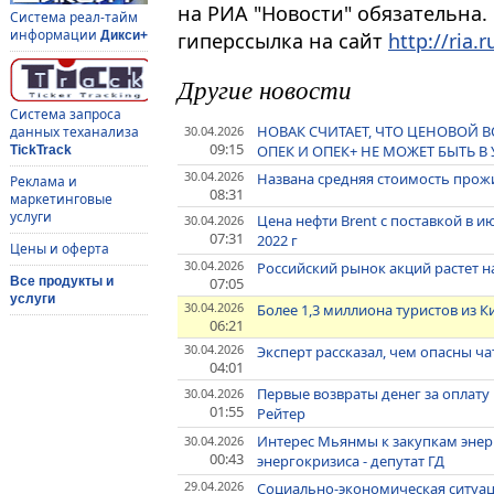
на РИА "Новости" обязательна.
Система реал-тайм
информации
гиперссылка на сайт
http://ria.r
Дикси+
Другие новости
Система запроса
НОВАК СЧИТАЕТ, ЧТО ЦЕНОВОЙ 
30.04.2026
данных теханализа
09:15
ОПЕК И ОПЕК+ НЕ МОЖЕТ БЫТЬ 
TickTrack
30.04.2026
Названа средняя стоимость прожи
Реклама и
08:31
маркетинговые
услуги
Цена нефти Brent с поставкой в и
30.04.2026
07:31
2022 г
Цены и оферта
30.04.2026
Российский рынок акций растет на
07:05
Все продукты и
услуги
30.04.2026
Более 1,3 миллиона туристов из К
06:21
30.04.2026
Эксперт рассказал, чем опасны ч
04:01
Первые возвраты денег за оплату
30.04.2026
01:55
Рейтер
Интерес Мьянмы к закупкам энерг
30.04.2026
00:43
энергокризиса - депутат ГД
29.04.2026
Социально-экономическая ситуаци