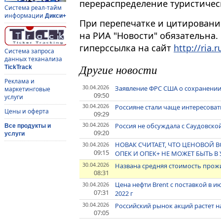
перераспределение туристическ
Система реал-тайм
информации
Дикси+
При перепечатке и цитировани
на РИА "Новости" обязательна.
гиперссылка на сайт
http://ria.r
Система запроса
данных теханализа
Другие новости
TickTrack
Реклама и
30.04.2026
Заявление ФРС США о сохранении 
маркетинговые
09:50
услуги
30.04.2026
Россияне стали чаще интересова
Цены и оферта
09:29
30.04.2026
Россия не обсуждала с Саудовско
Все продукты и
09:20
услуги
НОВАК СЧИТАЕТ, ЧТО ЦЕНОВОЙ 
30.04.2026
09:15
ОПЕК И ОПЕК+ НЕ МОЖЕТ БЫТЬ 
30.04.2026
Названа средняя стоимость прожи
08:31
Цена нефти Brent с поставкой в и
30.04.2026
07:31
2022 г
30.04.2026
Российский рынок акций растет на
07:05