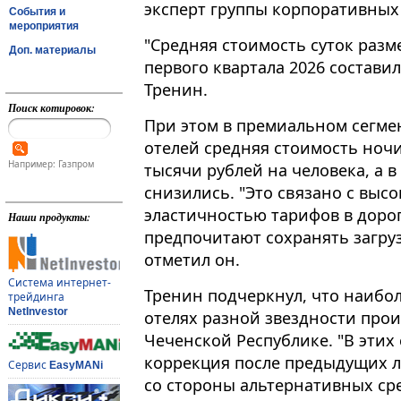
эксперт группы корпоративных
События и
мероприятия
"Средняя стоимость суток разм
Доп. материалы
первого квартала 2026 составила
Тренин​​​.
Поиск котировок:
При этом в премиальном сегме
отелей средняя стоимость ночи
Например: Газпром
тысячи рублей на человека, а 
снизились. "Это связано с вы
эластичностью тарифов в доро
Наши продукты:
предпочитают сохранять загрузк
отметил он.
Система интернет-
Тренин подчеркнул, что наибо
трейдинга
NetInvestor
отелях разной звездности про
Чеченской Республике. "В этих 
коррекция после предыдущих л
Сервис
EasyMANi
со стороны альтернативных ср