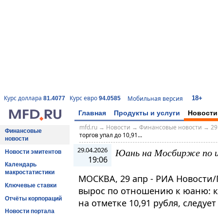
18+
Курс доллара
Курс евро
Мобильная версия
81.4077
94.0585
Главная
Продукты и услуги
Новости
mfd.ru
→
Новости
→
Финансовые новости
→
29
Финансовые
торгов упал до 10,91...
новости
29.04.2026
Юань на Мосбирже по ит
Новости эмитентов
19:06
Календарь
макростатистики
МОСКВА, 29 апр - РИА Новости/
Ключевые ставки
вырос по отношению к юаню: к
Отчёты корпораций
на отметке 10,91 рубля, следу
Новости портала