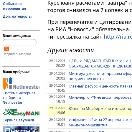
Курс юаня расчетами "завтра" на 
События и
мероприятия
торгов снизился на 7 копеек и с
Доп. материалы
При перепечатке и цитировани
на РИА "Новости" обязательна.
Поиск котировок:
гиперссылка на сайт
http://ria.r
Другие новости
Например: Газпром
ЦЕЛЫЙ РЯД МАСШТАБНЫХ ИНИЦИ
29.04.2026
20:22
ОБСУЖДАЕТСЯ МЕЖДУ ПРЕДСТАВИ
Наши продукты:
Минтруд ужесточит правила офор
29.04.2026
20:03
получивших квоты
29.04.2026
Главный ресурс и ценность Кавказ
19:45
Система интернет-
29.04.2026
Минэнерго РФ не видит перебоев
трейдинга
19:15
NetInvestor
29.04.2026
Юань на Мосбирже по итогам торг
19:06
Инфляция в РФ на 27 апреля заме
29.04.2026
Сервис
EasyMANi
19:01
Минэкономразвития