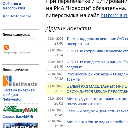
При перепечатке и цитировани
События и
на РИА "Новости" обязательна.
мероприятия
гиперссылка на сайт
http://ria.r
Доп. материалы
Другие новости
Поиск котировок:
Трамп поддержал решение ОАЭ вый
29.04.2026
21:40
прекрасным
29.04.2026
ФРС США сохранила ключевую ст
Например: Газпром
21:34
ФРС США ожидаемо сохранила баз
29.04.2026
21:10
годовых
Наши продукты:
Российский рынок акций замедлил
29.04.2026
20:48
Трампа
ЦЕЛЫЙ РЯД МАСШТАБНЫХ ИНИЦИ
29.04.2026
Система интернет-
20:22
ОБСУЖДАЕТСЯ МЕЖДУ ПРЕДСТАВИ
трейдинга
Минтруд ужесточит правила офор
29.04.2026
NetInvestor
20:03
получивших квоты
29.04.2026
Главный ресурс и ценность Кавказ
19:45
Сервис
EasyMANi
29.04.2026
Минэнерго РФ не видит перебоев
19:15