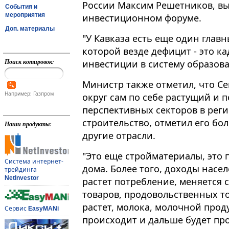
России Максим Решетников, вы
События и
мероприятия
инвестиционном форуме.
Доп. материалы
"У Кавказа есть еще один главн
которой везде дефицит - это к
Поиск котировок:
инвестиции в систему образовани
Министр также отметил, что С
Например: Газпром
округ сам по себе растущий и 
перспективных секторов в рег
строительство, отметил его бо
Наши продукты:
другие отрасли.
"Это еще стройматериалы, это 
Система интернет-
дома. Более того, доходы насел
трейдинга
NetInvestor
растет потребление, меняется
товаров, продовольственных то
растет, молока, молочной проду
Сервис
EasyMANi
происходит и дальше будет пр