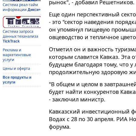
рынок", - добавил Решетников.
Система реал-тайм
информации
Дикси+
Еще один перспективный сектор
- это "сектор наведения порядка
он упомянул пищевую промышл
Система запроса
овцеводство и тепличное цвето
данных теханализа
TickTrack
Отметил он и важность туризма
Реклама и
маркетинговые
которым славится Кавказ. Эта 
услуги
будущем благодаря тому, что у 
Цены и оферта
продолжительную здоровую жи
Все продукты и
услуги
"В общем и целом в завтрашне
будет найти конкурентов Кавказ
- заключил министр.
Кавказский инвестиционный ф
Водах с 28 по 30 апреля. РИА 
форума.