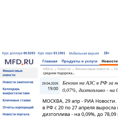
18+
Курс доллара
Курс евро
Мобильная версия
80.9293
93.1901
Главная
Продукты и услуги
Новости
mfd.ru
→
Новости
→
Финансовые новости
→
29
Финансовые
среднем подорожа...
новости
Бензин на АЗС в РФ за 
Новости эмитентов
29.04.2026
19:00
0,07%, дизтопливо - на
Календарь
макростатистики
МОСКВА, 29 апр - РИА Новости.
Ключевые ставки
в РФ с 20 по 27 апреля выросла н
Отчёты корпораций
дизтоплива - на 0,09%, до 78,09
Новости портала