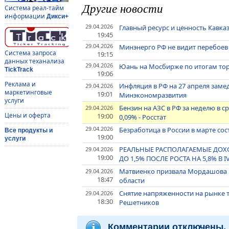
Другие новости
Система реал-тайм
информации
Дикси+
29.04.2026
Главный ресурс и ценность Кавказ
19:45
29.04.2026
Минэнерго РФ не видит перебоев
Система запроса
19:15
данных теханализа
29.04.2026
Юань на Мосбирже по итогам торг
TickTrack
19:06
Реклама и
Инфляция в РФ на 27 апреля заме
29.04.2026
маркетинговые
19:01
Минэкономразвития
услуги
Бензин на АЗС в РФ за неделю в с
29.04.2026
Цены и оферта
19:00
0,09% - Росстат
29.04.2026
Безработица в России в марте сост
Все продукты и
19:00
услуги
РЕАЛЬНЫЕ РАСПОЛАГАЕМЫЕ ДОХО
29.04.2026
19:00
ДО 1,5% ПОСЛЕ РОСТА НА 5,8% В I
Матвиенко призвала Мордашова 
29.04.2026
18:47
области
Снятие напряженности на рынке т
29.04.2026
18:30
Решетников
Комментарии отключены.