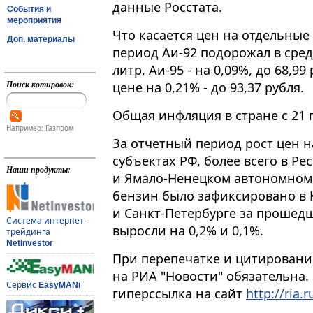
данные Росстата.
События и
мероприятия
Что касается цен на отдельные
Доп. материалы
период Аи-92 подорожал в средн
литр, Аи-95 - на 0,09%, до 68,99 
Поиск котировок:
цене на 0,21% - до 93,37 рубля.
Общая инфляция в стране с 21 п
Например: Газпром
За отчетный период рост цен н
субъектах РФ, более всего в Ре
Наши продукты:
и Ямало-Ненецком автономном о
бензин было зафиксировано в К
и Санкт-Петербурге за прошед
Система интернет-
выросли на 0,2% и 0,1%.
трейдинга
NetInvestor
При перепечатке и цитировани
на РИА "Новости" обязательна.
Сервис
EasyMANi
гиперссылка на сайт
http://ria.r