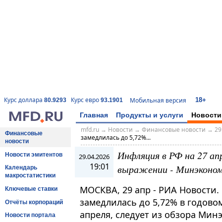
18+
Курс доллара
Курс евро
Мобильная версия
80.9293
93.1901
Главная
Продукты и услуги
Новости
mfd.ru
→
Новости
→
Финансовые новости
→
29
Финансовые
замедлилась до 5,72%...
новости
Инфляция в РФ на 27 ап
Новости эмитентов
29.04.2026
19:01
выражении - Минэконо
Календарь
макростатистики
МОСКВА, 29 апр - РИА Новости.
Ключевые ставки
замедлилась до 5,72% в годово
Отчёты корпораций
апреля, следует из обзора Ми
Новости портала