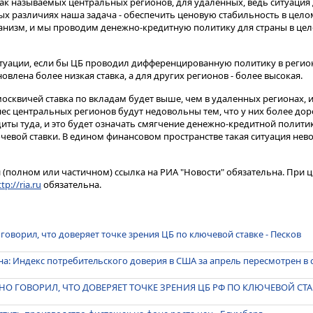
 так называемых центральных регионов, для удаленных, ведь ситуация
ых различиях наша задача - обеспечить ценовую стабильность в целом
низм, и мы проводим денежно-кредитную политику для страны в целом
уации, если бы ЦБ проводил дифференцированную политику в регион
овлена более низкая ставка, а для других регионов - более высокая.
 москвичей ставка по вкладам будет выше, чем в удаленных регионах, 
ес центральных регионов будут недовольны тем, что у них более дор
диты туда, и это будет означать смягчение денежно-кредитной политик
вой ставки. В едином финансовом пространстве такая ситуация нево
(полном или частичном) ссылка на РИА "Новости" обязательна. При ц
tp://ria.ru
обязательна.
говорил, что доверяет точке зрения ЦБ по ключевой ставке - Песков
а: Индекс потребительского доверия в США за апрель пересмотрен в
О ГОВОРИЛ, ЧТО ДОВЕРЯЕТ ТОЧКЕ ЗРЕНИЯ ЦБ РФ ПО КЛЮЧЕВОЙ СТАВ