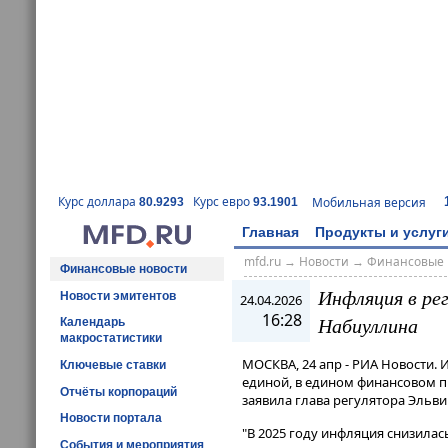
Курс доллара
Курс евро
Мобильная версия
80.9293
93.1901
Главная
Продукты и услуг
mfd.ru
→
Новости
→
Финансовые 
Финансовые новости
Инфляция в ре
Новости эмитентов
24.04.2026
16:28
Набиуллина
Календарь
макростатистики
МОСКВА, 24 апр - РИА Новости. 
Ключевые ставки
единой, в едином финансовом п
Отчёты корпораций
заявила глава регулятора Эльв
Новости портала
"В 2025 году инфляция снизилась
События и мероприятия