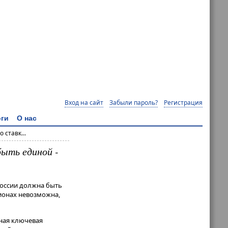
Вход на сайт
Забыли пароль?
Регистрация
ги
О нас
 ставк...
ыть единой -
России должна быть
ионах невозможна,
иная ключевая