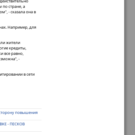
 действительно
 по стране, а
", - сказала она в
ах. Например, для
или жители
огие кредиты,
и все равно,
зможна", -
итировании в сети
 сторону повышения
КЕ - ПЕСКОВ