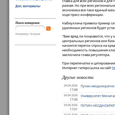
ставка для всех регионов и для
разная. Но при всех региональн
Доп. материалы
экономика все-таки единый меха
ходе пресс-конференции.
Поиск котировок:
Набиуллина привела пример сит
удаленных регионов будет устан
Например: Газпром
"Вам вряд ли понравится, что у
центральных регионов или бизн
начнется переток спроса на кре
необходимость повышения ключе
заключила глава регулятора.
При перепечатке и цитировании 
Интернет гиперссылка на сайт
ht
Другие новости
24.04.2026
Путин неоднократно 
17:08
24.04.2026
Университет Мичиган
17:08
24.04.2026
ПУТИН НЕОДНОКРАТН
17:01
24.04.2026