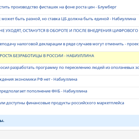
тить производство фисташек на фоне роста цен - Блумберг
 может быть разной, но ставка ЦБ должна быть единой - Набиуллина
Е УХОДЯТ, ОСТАНУТСЯ В ОБОРОТЕ И ПОСЛЕ ВНЕДРЕНИЯ ЦИФРОВОГО 
неподачу налоговой декларации в ряде случаев могут отменить - проек
 РОСТА БЕЗРАБОТИЦЫ В РОССИИ - НАБИУЛЛИНА
росил разработать программу по переселению людей из оползневых з
ждения экономики РФ нет - Набиуллина
 предполагает пополнение ФНБ - Набиуллина
али доступны финансовые продукты российского маркетплейса
ы.