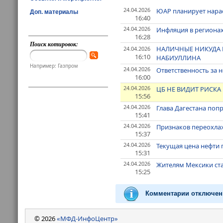
24.04.2026
ЮАР планирует нарас
Доп. материалы
16:40
24.04.2026
Инфляция в регионах
16:28
Поиск котировок:
НАЛИЧНЫЕ НИКУДА Н
24.04.2026
16:10
НАБИУЛЛИНА
Например: Газпром
24.04.2026
Ответственность за 
16:00
24.04.2026
ЦБ НЕ ВИДИТ РИСКА
15:56
24.04.2026
Глава Дагестана поп
15:41
24.04.2026
Признаков переохла
15:37
24.04.2026
Текущая цена нефти
15:31
24.04.2026
Жителям Мексики ст
15:25
Комментарии отключен
© 2026
«МФД-ИнфоЦентр»