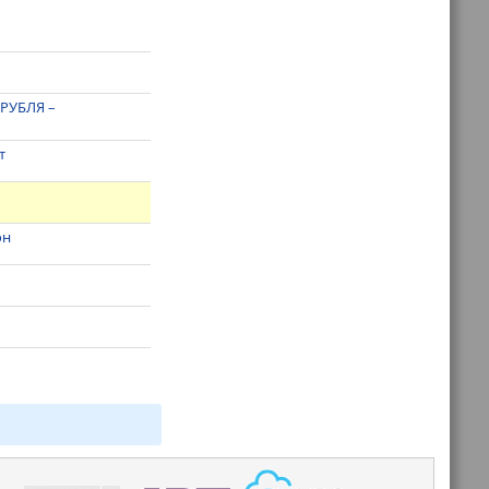
РУБЛЯ –
т
он