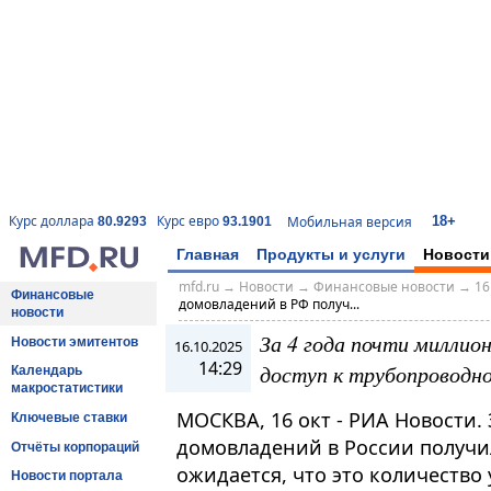
18+
Курс доллара
Курс евро
Мобильная версия
80.9293
93.1901
Главная
Продукты и услуги
Новости
mfd.ru
→
Новости
→
Финансовые новости
→
16
Финансовые
домовладений в РФ получ...
новости
За 4 года почти миллио
Новости эмитентов
16.10.2025
14:29
доступ к трубопроводно
Календарь
макростатистики
МОСКВА, 16 окт - РИА Новости.
Ключевые ставки
домовладений в России получил
Отчёты корпораций
ожидается, что это количество
Новости портала