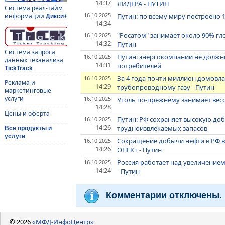
14:37
ЛИДЕРА - ПУТИН
Система реал-тайм
16.10.2025
Путин: по всему миру построено 
информации
Дикси+
14:34
"Росатом" занимает около 90% г
16.10.2025
14:32
Путин
Система запроса
Путин: энергокомпании не должн
16.10.2025
данных теханализа
14:31
потребителей
TickTrack
За 4 года почти миллион домовла
16.10.2025
Реклама и
14:29
трубопроводному газу - Путин
маркетинговые
услуги
16.10.2025
Уголь по-прежнему занимает вес
14:28
Цены и оферта
Путин: РФ сохраняет высокую доб
16.10.2025
14:26
трудноизвлекаемых запасов
Все продукты и
услуги
Сокращение добычи нефти в РФ в 
16.10.2025
14:26
ОПЕК+ - Путин
Россия работает над увеличением
16.10.2025
14:24
- Путин
Комментарии отключены.
© 2026
«МФД-ИнфоЦентр»