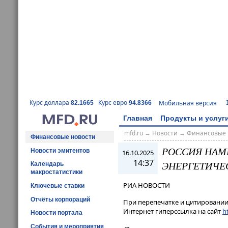
Курс доллара
Курс евро
Мобильная версия
82.1665
94.8366
Главная
Продукты и услуг
mfd.ru
→
Новости
→
Финансовые 
Финансовые новости
РОССИЯ НАМ
Новости эмитентов
16.10.2025
14:37
ЭНЕРГЕТИЧЕС
Календарь
макростатистики
РИА НОВОСТИ
Ключевые ставки
Отчёты корпораций
При перепечатке и цитировании 
Интернет гиперссылка на сайт
ht
Новости портала
События и мероприятия