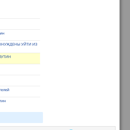
тин
ВЫНУЖДЕНЫ УЙТИ ИЗ
ПУТИН
телей
тин