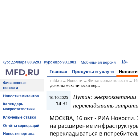
18+
Курс доллара
Курс евро
Мобильная версия
80.9293
93.1901
Главная
Продукты и услуги
Новости
mfd.ru
→
Новости
→
Финансовые новости
→
16
Финансовые
должны механически пер...
новости
Путин: энергокомпании
Новости эмитентов
16.10.2025
14:31
перекладывать затрат
Календарь
макростатистики
МОСКВА, 16 окт - РИА Новости
Ключевые ставки
на расширение инфраструктур
Отчёты корпораций
перекладываться в потребител
Новости портала