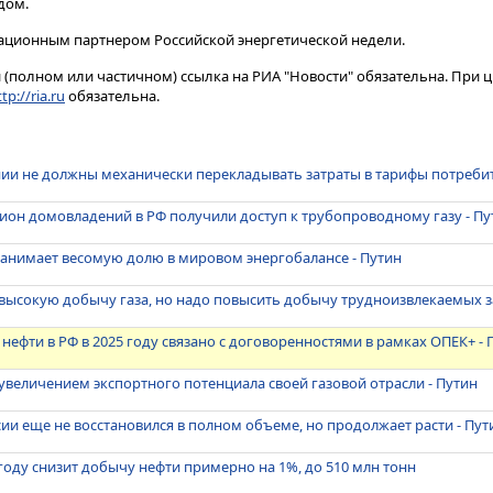
​​​.
ационным партнером Российской энергетической недели.
(полном или частичном) ссылка на РИА "Новости" обязательна. При ц
tp://ria.ru
обязательна.
нии не должны механически перекладывать затраты в тарифы потреби
лион домовладений в РФ получили доступ к трубопроводному газу - Пу
занимает весомую долю в мировом энергобалансе - Путин
 высокую добычу газа, но надо повысить добычу трудноизвлекаемых 
ефти в РФ в 2025 году связано с договоренностями в рамках ОПЕК+ - 
 увеличением экспортного потенциала своей газовой отрасли - Путин
сии еще не восстановился в полном объеме, но продолжает расти - Пут
 году снизит добычу нефти примерно на 1%, до 510 млн тонн