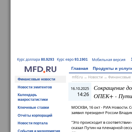
Курс доллара
Курс евро
Мобильная версия
80.9293
93.1901
Главная
Продукты и услуг
mfd.ru
→
Новости
→
Финансовые 
Финансовые новости
Сокращение до
Новости эмитентов
16.10.2025
14:26
ОПЕК+ - Пут
Календарь
макростатистики
МОСКВА, 16 окт - РИА Новости. 
Ключевые ставки
заявил президент России Влади
Отчёты корпораций
"Это происходит в соответствии
Новости портала
сказал Путин на пленарной сес
События и мероприятия