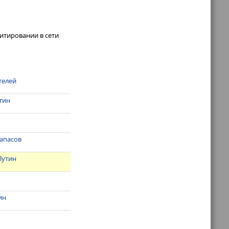
итировании в сети
телей
тин
запасов
Путин
ин