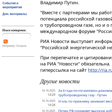
Владимир Путин.
События и
мероприятия
"Вместе с партнерами мы рабо
Доп. материалы
потенциала российской газовой
о трубопроводном газе, но и о п
Поиск котировок:
международном форуме "Российск
РИА Новости выступает инфор
Например: Газпром
"Российской энергетической не
При перепечатке и цитировани
на РИА "Новости" обязательна.
гиперссылка на сайт
http://ria.r
Другие новости
За 4 года почти миллион домовла
16.10.2025
14:29
трубопроводному газу - Путин
16.10.2025
Уголь по-прежнему занимает вес
14:28
Путин: РФ сохраняет высокую доб
16.10.2025