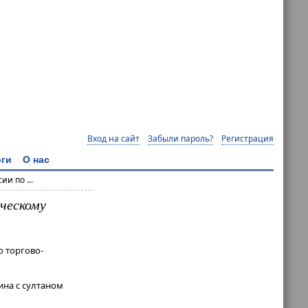
Вход на сайт
Забыли пароль?
Регистрация
ги
О нас
и по ...
ическому
о торгово-
на с султаном