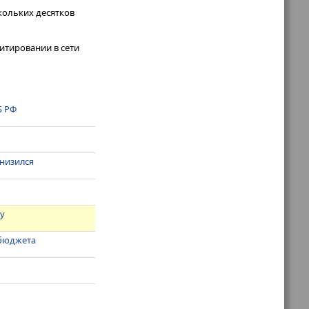
кольких десятков
итировании в сети
Б РФ
снизился
ву
ббюджета