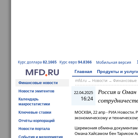
Курс доллара
Курс евро
Мобильная версия
82.1665
94.8366
Главная
Продукты и услуг
mfd.ru
→
Новости
→
Финансовые 
Финансовые новости
Россия и Оман
Новости эмитентов
22.04.2025
16:24
сотрудничест
Календарь
макростатистики
МОСКВА, 22 апр - РИА Новости. 
Ключевые ставки
экономическому и техническому
Отчёты корпораций
Церемония обмена документами
Новости портала
Омана Хайсамом бен Тариком Аль
События и мероприятия