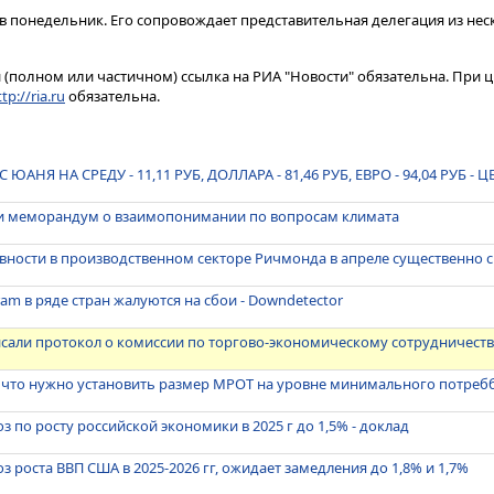
в понедельник. Его сопровождает представительная делегация из нес
(полном или частичном) ссылка на РИА "Новости" обязательна. При ц
tp://ria.ru
обязательна.
НЯ НА СРЕДУ - 11,11 РУБ, ДОЛЛАРА - 81,46 РУБ, ЕВРО - 94,04 РУБ - Ц
и меморандум о взаимопонимании по вопросам климата
вности в производственном секторе Ричмонда в апреле существенно 
am в ряде стран жалуются на сбои - Downdetector
сали протокол о комиссии по торгово-экономическому сотрудничест
 что нужно установить размер МРОТ на уровне минимального потре
 по росту российской экономики в 2025 г до 1,5% - доклад
 роста ВВП США в 2025-2026 гг, ожидает замедления до 1,8% и 1,7%