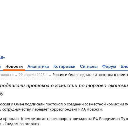
18+
и
Новости
Аналитика
Котировки
Сигналы
Форум
Бло
новости
→
22 апреля 2025 г.
→
Россия и Оман подписали протокол о комисси
 подписали протокол о комиссии по торгово-эконом
ву
Россия и Оман подписали протокол о создании совместной комиссии п
 сотрудничеству, передает корреспондент РИА Новости.
 прошла в Кремле после переговоров президента РФ Владимира Пути
 Саидом во вторник​​​.