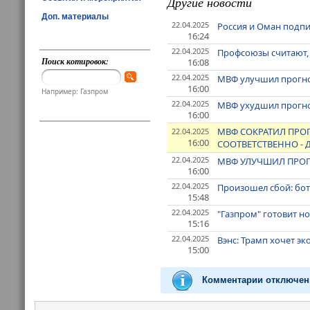
Другие новости
Доп. материалы
22.04.2025
Россия и Оман подпи
16:24
22.04.2025
Профсоюзы считают,
Поиск котировок:
16:08
22.04.2025
МВФ улучшил прогноз
16:00
Например: Газпром
22.04.2025
МВФ ухудшил прогноз
16:00
МВФ СОКРАТИЛ ПРОГ
22.04.2025
16:00
СООТВЕТСТВЕННО - 
22.04.2025
МВФ УЛУЧШИЛ ПРОГН
16:00
22.04.2025
Произошел сбой: бот
15:48
22.04.2025
"Газпром" готовит н
15:16
22.04.2025
Вэнс: Трамп хочет эк
15:00
Комментарии отключен