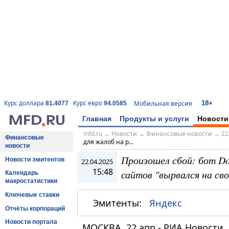
18+
Курс доллара
Курс евро
Мобильная версия
81.4077
94.0585
Главная
Продукты и услуги
Новости
mfd.ru
→
Новости
→
Финансовые новости
→
22
Финансовые
для жалоб на р...
новости
Произошел сбой: бот Do
Новости эмитентов
22.04.2025
15:48
сайтов "вырвался на св
Календарь
макростатистики
Ключевые ставки
Эмитенты:
Яндекс
Отчёты корпораций
Новости портала
МОСКВА, 22 апр - РИА Новости.