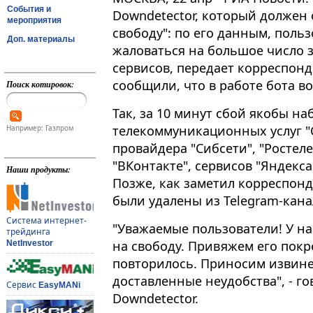
События и
Downdetector, который должен 
мероприятия
свободу": по его данным, поль
Доп. материалы
жаловаться на большое число 
сервисов, передает корреспонд
сообщили, что в работе бота воз
Поиск котировок:
Так, за 10 минут сбой якобы н
телекоммуникационных услуг "
Например: Газпром
провайдера "Сибсети", "Ростелек
"ВКонтакте", сервисов "Яндекса
Наши продукты:
Позже, как заметил корреспонд
были удалены из Telegram-кана
Система интернет-
"Уважаемые пользователи! У на
трейдинга
на свободу. Привяжем его покр
NetInvestor
повторилось. Приносим извине
доставленные неудобства", - го
Сервис
EasyMANi
Downdetector.