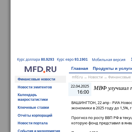
Курс доллара
Курс евро
Мобильная версия
80.9293
93.1901
Главная
Продукты и услуг
mfd.ru
→
Новости
→
Финансовые 
Финансовые новости
22.04.2025
МВФ улучшил пр
Новости эмитентов
16:00
Календарь
макростатистики
ВАШИНГТОН, 22 апр - РИА Ново
экономики в 2025 году до 1,5%,
Ключевые ставки
Отчёты корпораций
Прогноз по росту ВВП РФ в тек
которую фонд представил в январе
Новости портала
События и мероприятия