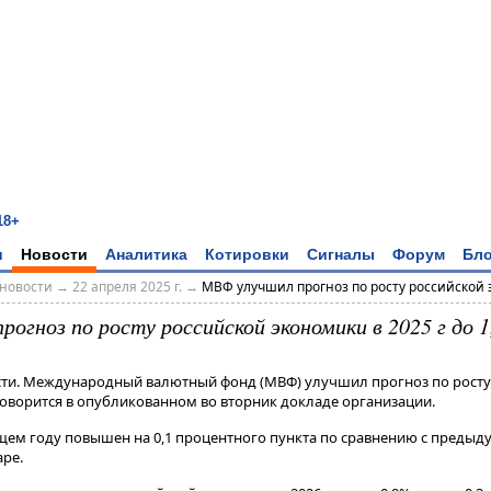
18+
и
Новости
Аналитика
Котировки
Сигналы
Форум
Бло
новости
→
22 апреля 2025 г.
→
МВФ улучшил прогноз по росту российской э
огноз по росту российской экономики в 2025 г до 1
сти. Международный валютный фонд (МВФ) улучшил прогноз по росту
 говорится в опубликованном во вторник докладе организации.
ущем году повышен на 0,1 процентного пункта по сравнению с предыд
​​​.