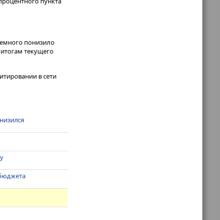
 процентного пункта
 немного понизило
о итогам текущего
итировании в сети
снизился
ву
ббюджета