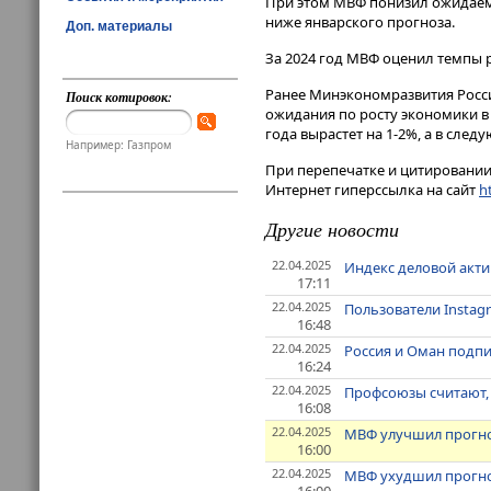
При этом МВФ понизил ожидаемые
ниже январского прогноза.
Доп. материалы
За 2024 год МВФ оценил темпы р
Ранее Минэкономразвития Росси
Поиск котировок:
ожидания по росту экономики в 2
года вырастет на 1-2%, а в следу
Например: Газпром
При перепечатке и цитировании 
Интернет гиперссылка на сайт
ht
Другие новости
22.04.2025
Индекс деловой акти
17:11
22.04.2025
Пользователи Instagr
16:48
22.04.2025
Россия и Оман подпи
16:24
22.04.2025
Профсоюзы считают,
16:08
22.04.2025
МВФ улучшил прогноз
16:00
22.04.2025
МВФ ухудшил прогноз