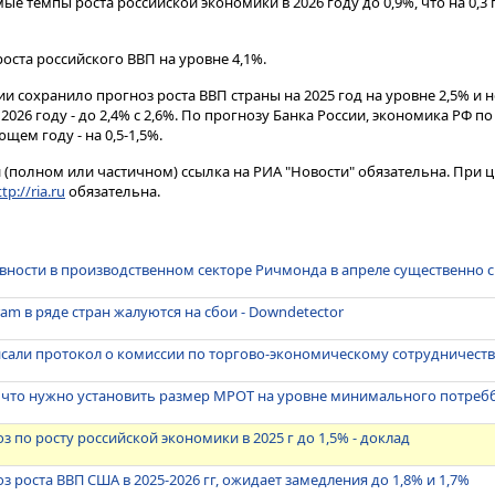
 темпы роста российской экономики в 2026 году до 0,9%, что на 0,3
оста российского ВВП на уровне 4,1%.
и сохранило прогноз роста ВВП страны на 2025 год на уровне 2,5% и
026 году - до 2,4% с 2,6%. По прогнозу Банка России, экономика РФ п
ющем году - на 0,5-1,5%.
(полном или частичном) ссылка на РИА "Новости" обязательна. При ц
tp://ria.ru
обязательна.
вности в производственном секторе Ричмонда в апреле существенно 
am в ряде стран жалуются на сбои - Downdetector
сали протокол о комиссии по торгово-экономическому сотрудничест
 что нужно установить размер МРОТ на уровне минимального потре
 по росту российской экономики в 2025 г до 1,5% - доклад
 роста ВВП США в 2025-2026 гг, ожидает замедления до 1,8% и 1,7%