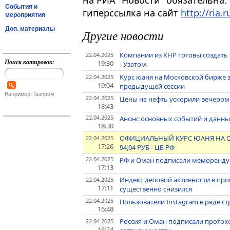
на РИА "Новости" обязательна.
События и
гиперссылка на сайт
http://ria.r
мероприятия
Доп. материалы
Другие новости
Компании из КНР готовы создать
22.04.2025
Поиск котировок:
19:30
- Узатом
Курс юаня на Московской бирже 
22.04.2025
19:04
предыдущей сессии
Например: Газпром
22.04.2025
Цены на нефть ускорили вечером
18:43
22.04.2025
Анонс основных событий и данных
18:30
ОФИЦИАЛЬНЫЙ КУРС ЮАНЯ НА СРЕДУ
22.04.2025
17:26
94,04 РУБ - ЦБ РФ
22.04.2025
РФ и Оман подписали меморанду
17:13
Индекс деловой активности в пр
22.04.2025
17:11
существенно снизился
22.04.2025
Пользователи Instagram в ряде ст
16:48
Россия и Оман подписали проток
22.04.2025
16:24