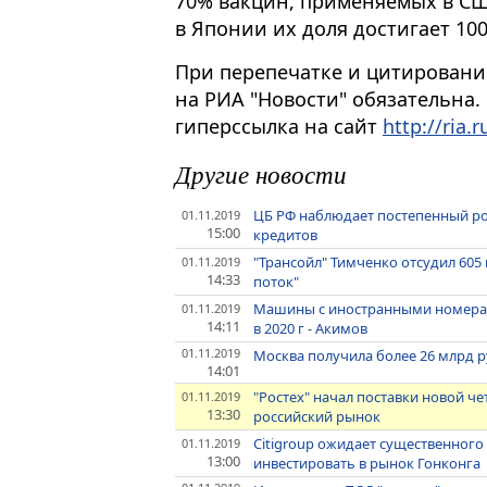
70% вакцин, применяемых в СШ
в Японии их доля достигает 100
При перепечатке и цитировани
на РИА "Новости" обязательна.
гиперссылка на сайт
http://ria.r
Другие новости
ЦБ РФ наблюдает постепенный ро
01.11.2019
15:00
кредитов
"Трансойл" Тимченко отсудил 605
01.11.2019
14:33
поток"
Машины с иностранными номерам
01.11.2019
14:11
в 2020 г - Акимов
01.11.2019
Москва получила более 26 млрд р
14:01
"Ростех" начал поставки новой ч
01.11.2019
13:30
российский рынок
Citigroup ожидает существенног
01.11.2019
13:00
инвестировать в рынок Гонконга