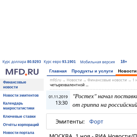
18+
Курс доллара
Курс евро
Мобильная версия
80.9293
93.1901
Главная
Продукты и услуги
Новости
mfd.ru
→
Новости
→
Финансовые новости
→
1 
Финансовые
четырехвалентной ...
новости
"Ростех" начал постав
Новости эмитентов
01.11.2019
13:30
от гриппа на российски
Календарь
макростатистики
Ключевые ставки
Эмитенты:
Форт
Отчёты корпораций
Новости портала
МОСКВА, 1 ноя - РИА Новости/