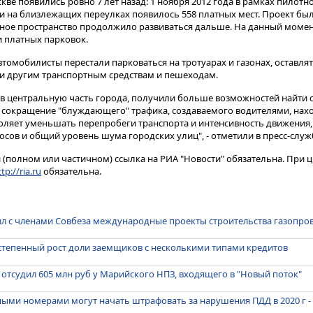
ве появились ровно 7 лет назад: 1 ноября 2012 года в рамках пилотн
 и на близлежащих переулках появилось 558 платных мест. Проект бы
ное пространство продолжило развиваться дальше. На данный момен
и платных парковок.
автомобилисты перестали парковаться на тротуарах и газонах, оставля
хи другим транспортным средствам и пешеходам.
в центральную часть города, получили больше возможностей найти 
, сокращение "блуждающего" трафика, создаваемого водителями, на
воляет уменьшать перепробеги транспорта и интенсивность движения,
сов и общий уровень шума городских улиц", - отметили в пресс-служ
(полном или частичном) ссылка на РИА "Новости" обязательна. При ц
tp://ria.ru
обязательна.
ил с членами Совбеза международные проекты строительства газопро
степенный рост доли заемщиков с несколькими типами кредитов
 отсудил 605 млн руб у Марийского НПЗ, входящего в "Новый поток"
ыми номерами могут начать штрафовать за нарушения ПДД в 2020 г -