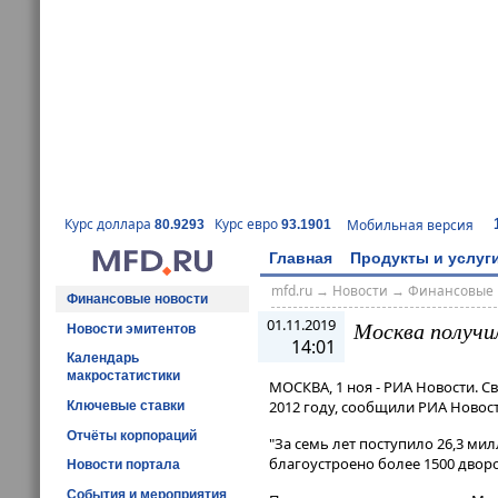
Курс доллара
Курс евро
Мобильная версия
80.9293
93.1901
Главная
Продукты и услуг
mfd.ru
→
Новости
→
Финансовые 
Финансовые новости
01.11.2019
Москва получил
Новости эмитентов
14:01
Календарь
макростатистики
МОСКВА, 1 ноя - РИА Новости. 
2012 году, сообщили РИА Новост
Ключевые ставки
Отчёты корпораций
"За семь лет поступило 26,3 мил
благоустроено более 1500 дворов
Новости портала
События и мероприятия