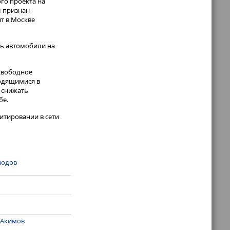
ого проекта на
л признан
т в Москве
ть автомобили на
свободное
ходящимися в
 снижать
бе.
итировании в сети
водов
 Акимов