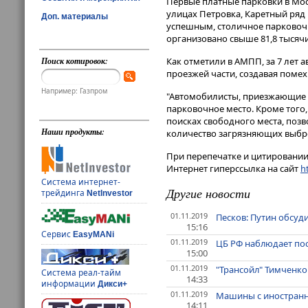
Первые платные парковки в Моск
улицах Петровка, Каретный ряд
Доп. материалы
успешным, столичное парковоч
организовано свыше 81,8 тысяч
Поиск котировок:
Как отметили в АМПП, за 7 лет 
проезжей части, создавая поме
Например: Газпром
"Автомобилисты, приезжающие 
парковочное место. Кроме того
поисках свободного места, поз
Наши продукты:
количество загрязняющих выбро
При перепечатке и цитировании 
Интернет гиперссылка на сайт
ht
Система интернет-
Другие новости
трейдинга
NetInvestor
01.11.2019
Песков: Путин обсуд
15:16
Сервис
EasyMANi
01.11.2019
ЦБ РФ наблюдает по
15:00
01.11.2019
"Трансойл" Тимченко
Система реал-тайм
14:33
информации
Дикси+
01.11.2019
Машины с иностранн
14:11