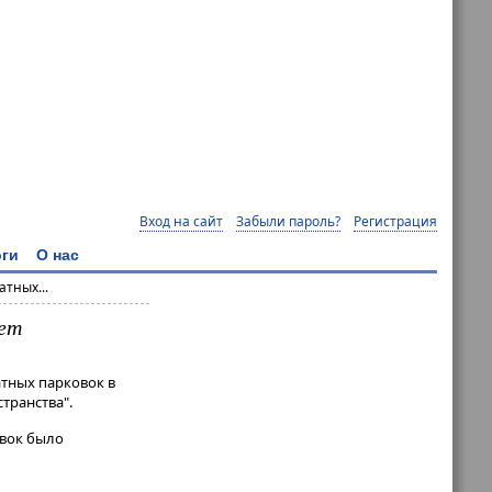
Вход на сайт
Забыли пароль?
Регистрация
ги
О нас
тных...
лет
атных парковок в
транства".
овок было