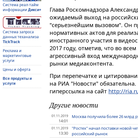
Система реал-тайм
Глава Роскомнадзора Александр
информации
Дикси+
ожидаемый выход на российски
"серьезнейшим вызовом". Он п
нормативных актов для реализ
Система запроса
данных теханализа
иностранного участия в видеос
TickTrack
2017 году, отметив, что во вс
Реклама и
агрессивный вход международн
маркетинговые
услуги
рынки медиаконтента.
Цены и оферта
При перепечатке и цитировани
Все продукты и
на РИА "Новости" обязательна.
услуги
гиперссылка на сайт
http://ria.r
Другие новости
01.11.2019
Москва получила более 26 млрд р
14:01
"Ростех" начал поставки новой ч
01.11.2019
13:30
российский рынок