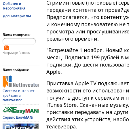
Стриминговые (потоковые) сер
События и
мероприятия
передачи контента от провайдер
Предполагается, что контент у
Доп. материалы
и конечному пользователю не т
просмотра или прослушивания:
Поиск котировок:
реального времени.
"Встречайте 1 ноября. Новый к
Например: Газпром
месяц. Подписка 199 рублей в 
подписки. До шести пользовате
Наши продукты:
Apple.
Приставка Apple TV подключает
возможности его использован
Система интернет-
трейдинга
получить доступ к сервисам и 
NetInvestor
iTunes Store. Скачанные музык
приставки передавать на други
Сервис
EasyMANi
действия этих устройств, наоб
телевизора.