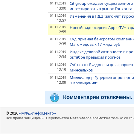
Citigroup ожидает существенног
01.11.2019
13:00
инвестировать в рынок Гонконга
01.11.2019
Изменения в ПДД "загонят" гирос
12:57
01.11.2019
Новый видеосервис Apple TV+ зар
12:55
Суд признал банкротом компани
01.11.2019
12:35
Магомедовых 17 млрд руб
Индекс деловой активности в пр
01.11.2019
12:34
октябре превысил прогноз
Субъекты РФ довели до аграриев 
01.11.2019
12:19
Минсельхоз
Миллиардер Гуцериев опроверг и
01.11.2019
12:09
"Евровидения"
Комментарии отключены.
© 2026
«МФД-ИнфоЦентр»
Все права защищены. Перепечатка материалов возможна только со ссы