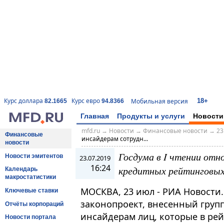
18+
Курс доллара
Курс евро
Мобильная версия
82.1665
94.8366
Главная
Продукты и услуги
Новости
mfd.ru
→
Новости
→
Финансовые новости
→
23
Финансовые
инсайдерам сотрудн...
новости
Госдума в I чтении отн
Новости эмитентов
23.07.2019
16:24
кредитных рейтинговых
Календарь
макростатистики
МОСКВА, 23 июл - РИА Новости.
Ключевые ставки
законопроект, внесенный груп
Отчёты корпораций
инсайдерам лиц, которые в ре
Новости портала