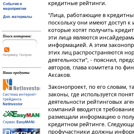
кредитные рейтинги.
События и
мероприятия
"Лица, работающие в кредитны
Доп. материалы
поскольку они имеют доступ к
которые хотят получить кредит
Поиск котировок:
эти лица являются инсайдерами
информацией​​​. А этим законоп
этих лиц распространяются но
Например: Газпром
деятельности", - пояснил, пред
авторов, глава комитета по ф
Наши продукты:
Аксаков.
Законопроект, по его словам, т
законы, где используется поня
Система интернет-
трейдинга
деятельности рейтинговых аген
NetInvestor
компаний вводится требование,
размещали информацию о полу
Сервис
EasyMANi
кредитном рейтинге. Следующая
профучастники должны информ