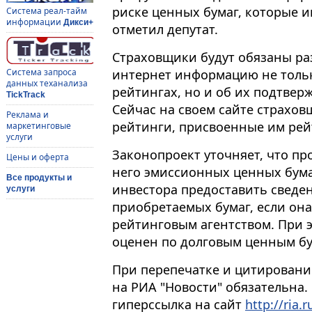
риске ценных бумаг, которые и
Система реал-тайм
информации
Дикси+
отметил депутат.
Страховщики будут обязаны раз
интернет информацию не толь
Система запроса
данных теханализа
рейтингах, но и об их подтвер
TickTrack
Сейчас на своем сайте страхо
Реклама и
рейтинги, присвоенные им рей
маркетинговые
услуги
Законопроект уточняет, что п
Цены и оферта
него эмиссионных ценных бума
Все продукты и
инвестора предоставить сведе
услуги
приобретаемых бумаг, если он
рейтинговым агентством. При 
оценен по долговым ценным бу
При перепечатке и цитировани
на РИА "Новости" обязательна.
гиперссылка на сайт
http://ria.r