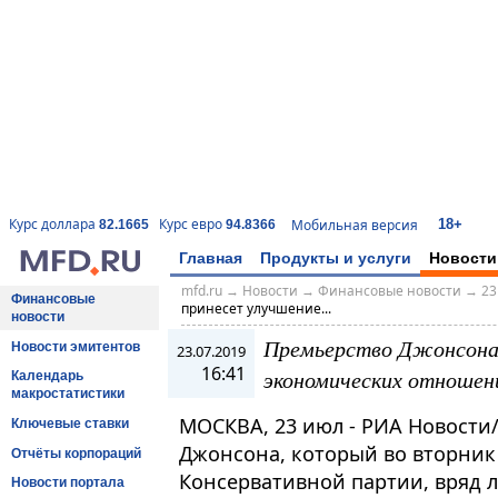
18+
Курс доллара
Курс евро
Мобильная версия
82.1665
94.8366
Главная
Продукты и услуги
Новости
mfd.ru
→
Новости
→
Финансовые новости
→
23
Финансовые
принесет улучшение...
новости
Премьерство Джонсона 
Новости эмитентов
23.07.2019
16:41
экономических отношени
Календарь
макростатистики
МОСКВА, 23 июл - РИА Новости
Ключевые ставки
Джонсона, который во вторник
Отчёты корпораций
Консервативной партии, вряд 
Новости портала