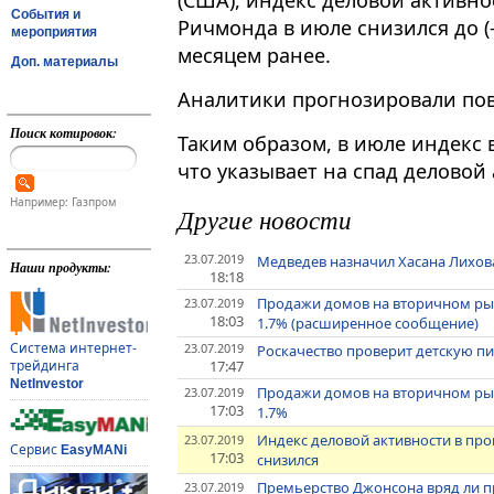
(США), индекс деловой активно
События и
Ричмонда в июле снизился до (-
мероприятия
месяцем ранее.
Доп. материалы
Аналитики прогнозировали пов
Поиск котировок:
Таким образом, в июле индекс 
что указывает на спад деловой
Например: Газпром
Другие новости
23.07.2019
Медведев назначил Хасана Лихов
Наши продукты:
18:18
Продажи домов на вторичном ры
23.07.2019
18:03
1.7% (расширенное сообщение)
Система интернет-
23.07.2019
Роскачество проверит детскую п
17:47
трейдинга
NetInvestor
Продажи домов на вторичном ры
23.07.2019
17:03
1.7%
Индекс деловой активности в пр
23.07.2019
Сервис
EasyMANi
17:03
снизился
Премьерство Джонсона вряд ли 
23.07.2019