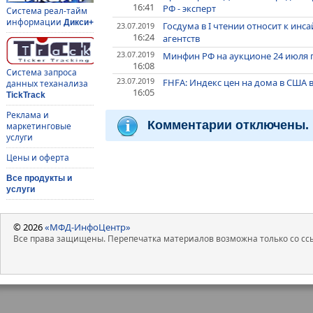
16:41
РФ - эксперт
Система реал-тайм
информации
Дикси+
Госдума в I чтении относит к ин
23.07.2019
16:24
агентств
23.07.2019
Минфин РФ на аукционе 24 июля 
16:08
Система запроса
23.07.2019
FHFA: Индекс цен на дома в США в
данных теханализа
16:05
TickTrack
Реклама и
Комментарии отключены.
маркетинговые
услуги
Цены и оферта
Все продукты и
услуги
© 2026
«МФД-ИнфоЦентр»
Все права защищены. Перепечатка материалов возможна только со ссы