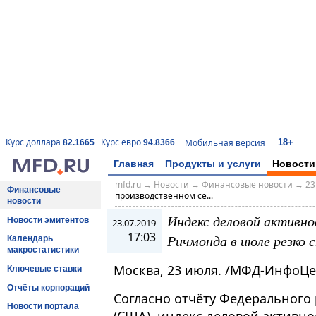
18+
Курс доллара
Курс евро
Мобильная версия
82.1665
94.8366
Главная
Продукты и услуги
Новости
mfd.ru
→
Новости
→
Финансовые новости
→
23
Финансовые
производственном се...
новости
Индекс деловой активно
Новости эмитентов
23.07.2019
17:03
Ричмонда в июле резко с
Календарь
макростатистики
Москва, 23 июля. /МФД-ИнфоЦе
Ключевые ставки
Отчёты корпораций
Согласно отчёту Федерального
Новости портала