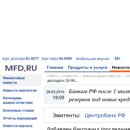
18+
Курс доллара
Курс евро
Мобильная версия
81.4077
94.0585
Главная
Продукты и услуги
Новости
mfd.ru
→
Новости
→
Финансовые новости
→
28
Финансовые
досоздать 50-90...
новости
Банкам РФ после 1 июля
Новости эмитентов
28.05.2010
18:09
резервов под новые кре
Календарь
макростатистики
Ключевые ставки
Эмитенты:
Центробанк РФ
Отчёты корпораций
Новости портала
Добавлен бэкграунд (последние 