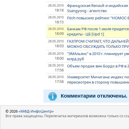
Французская Renault и индийска
28.05.2010
18:18
Ssangyong - агентство
28.05.2010
Fitch повысило рейтинг "НОМОС-Б
18:15
Банкам РФ после 1 июля придется
28.05.2010
18:09
кредиты - ЦБ [Upd 1]
ГАЗПРОМ СЧИТАЕТ, ЧТО ДАЛЬНЕ
28.05.2010
18:03
МОЖНО ОБСУЖДАТЬ ТОЛЬКО ПРИ
"ЭМАльянс" в 2010 г. планирует у
28.05.2010
18:00
млрд руб
28.05.2010
Объем продаж вин Бордо в РФ в 20
17:58
Университет Мичигана: индекс п
28.05.2010
17:58
пересмотрен в сторону повышения
Комментарии отключены.
© 2026
«МФД-ИнфоЦентр»
Все права защищены. Перепечатка материалов возможна только со ссы