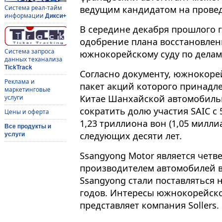
ведущим кандидатом на провед
Система реал-тайм
информации
Дикси+
В середине декабря прошлого г
одобрение плана восстановлен
Система запроса
южнокорейскому суду по делам
данных теханализа
TickTrack
Согласно документу, южнокоре
Реклама и
пакет акций которого принадл
маркетинговые
Китае Шанхайской автомобильн
услуги
сократить долю участия SAIC с 
Цены и оферта
1,23 триллиона вон (1,05 милли
Все продукты и
следующих десяти лет.
услуги
Ssangyong Motor является четв
производителем автомобилей 
Ssangyong стали поставляться 
годов. Интересы южнокорейск
представляет компания Sollers.