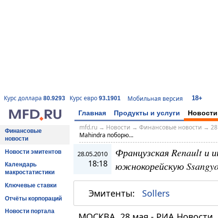
18+
Курс доллара
Курс евро
Мобильная версия
80.9293
93.1901
Главная
Продукты и услуги
Новости
mfd.ru
→
Новости
→
Финансовые новости
→
28
Финансовые
Mahindra поборю...
новости
Французская Renault и 
Новости эмитентов
28.05.2010
18:18
южнокорейскую Ssangyo
Календарь
макростатистики
Ключевые ставки
Эмитенты:
Sollers
Отчёты корпораций
Новости портала
МОСКВА, 28 мая - РИА Новости.