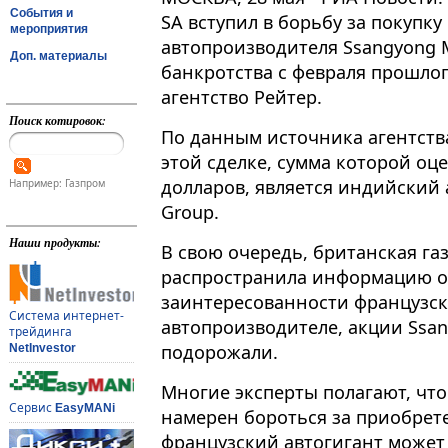
События и
SA вступил в борьбу за покупк
мероприятия
автопроизводителя Ssangyong 
Доп. материалы
банкротства с февраля прошлог
агентство Рейтер.
Поиск котировок:
По данным источника агентства
этой сделке, сумма которой оц
долларов, является индийский
Например: Газпром
Group.
Наши продукты:
В свою очередь, британская газе
распространила информацию о 
заинтересованности французск
Система интернет-
автопроизводителе, акции Ssan
трейдинга
подорожали.
NetInvestor
Многие эксперты полагают, что
Сервис
EasyMANi
намерен бороться за приобрете
французский автогигант может 