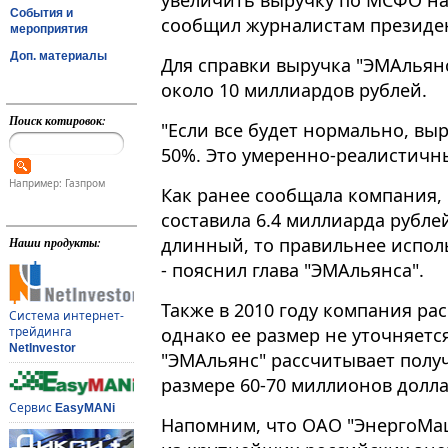
увеличить выручку по МСФО на 
События и
сообщил журналистам президе
мероприятия
Доп. материалы
Для справки выручка "ЭМАльянс
около 10 миллиардов рублей.
Поиск котировок:
"Если все будет нормально, выр
50%. Это умеренно-реалистичны
Например: Газпром
Как ранее сообщала компания, 
составила 6.4 миллиарда рублей
длинный, то правильнее испол
Наши продукты:
- пояснил глава "ЭМАльянса".
Также в 2010 году компания ра
Система интернет-
однако ее размер не уточняетс
трейдинга
NetInvestor
"ЭМАльянс" рассчитывает получ
размере 60-70 миллионов долла
Сервис
EasyMANi
Напомним, что ОАО "ЭнергоМа