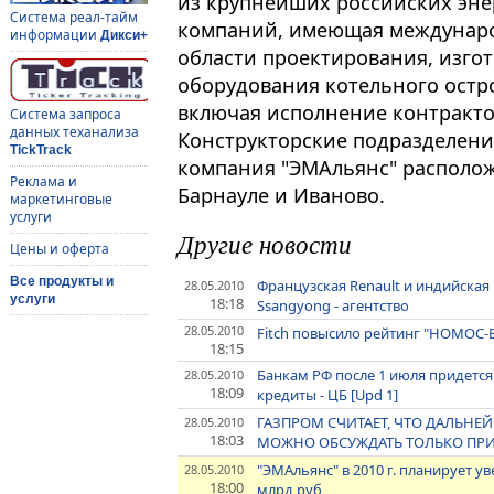
из крупнейших российских эн
Система реал-тайм
компаний, имеющая междунар
информации
Дикси+
области проектирования, изго
оборудования котельного остро
включая исполнение контрактов
Система запроса
данных теханализа
Конструкторские подразделен
TickTrack
компания "ЭМАльянс" располож
Реклама и
Барнауле и Иваново.
маркетинговые
услуги
Другие новости
Цены и оферта
Все продукты и
Французская Renault и индийска
28.05.2010
услуги
18:18
Ssangyong - агентство
28.05.2010
Fitch повысило рейтинг "НОМОС-Б
18:15
Банкам РФ после 1 июля придется
28.05.2010
18:09
кредиты - ЦБ [Upd 1]
ГАЗПРОМ СЧИТАЕТ, ЧТО ДАЛЬНЕ
28.05.2010
18:03
МОЖНО ОБСУЖДАТЬ ТОЛЬКО ПРИ
"ЭМАльянс" в 2010 г. планирует у
28.05.2010
18:00
млрд руб