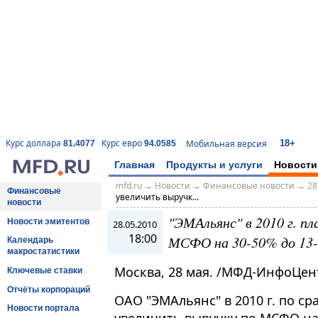
18+
Курс доллара
Курс евро
Мобильная версия
81.4077
94.0585
Главная
Продукты и услуги
Новости
mfd.ru
→
Новости
→
Финансовые новости
→
28
Финансовые
увеличить выручк...
новости
"ЭМАльянс" в 2010 г. п
Новости эмитентов
28.05.2010
18:00
МСФО на 30-50% до 13-
Календарь
макростатистики
Москва, 28 мая. /МФД-ИнфоЦен
Ключевые ставки
Отчёты корпораций
ОАО "ЭМАльянс" в 2010 г. по с
Новости портала