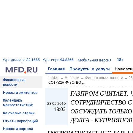
18+
Курс доллара
Курс евро
Мобильная версия
82.1665
94.8366
Главная
Продукты и услуги
Новости
mfd.ru
→
Новости
→
Финансовые новости
→
28
Финансовые
СОТРУДНИЧЕСТВО ...
новости
ГАЗПРОМ СЧИТАЕТ,
Новости эмитентов
СОТРУДНИЧЕСТВО С
Календарь
28.05.2010
макростатистики
18:03
ОБСУЖДАТЬ ТОЛЬКО
Ключевые ставки
ДОЛГА - КУПРИЯНОВ
Отчёты корпораций
Новости портала
ГАЗПРОМ СЧИТАЕТ, ЧТО ДАЛЬ