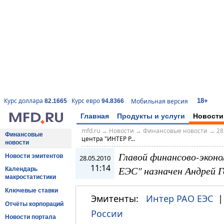
18+
Курс доллара
Курс евро
Мобильная версия
82.1665
94.8366
Главная
Продукты и услуги
Новости
mfd.ru
→
Новости
→
Финансовые новости
→
28
Финансовые
центра "ИНТЕР Р...
новости
Главой финансово-экон
Новости эмитентов
28.05.2010
11:14
ЕЭС" назначен Андрей Г
Календарь
макростатистики
Ключевые ставки
Эмитенты:
Интер РАО ЕЭС
Отчёты корпораций
России
Новости портала