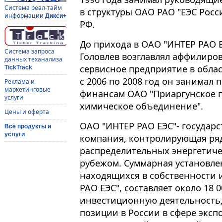
Система реал-тайм
в структуры ОАО РАО "ЕЭС Росс
информации
Дикси+
РФ.
До прихода в ОАО "ИНТЕР РАО Е
Система запроса
Головлев возглавлял аффилиро
данных теханализа
сервисное предприятие в облас
TickTrack
с 2006 по 2008 год он занимал 
Реклама и
маркетинговые
финансам ОАО "Приаргунское п
услуги
химическое объединение".
Цены и оферта
ОАО "ИНТЕР РАО ЕЭС"- государс
Все продукты и
услуги
компания, контролирующая ря
распределительных энергетичес
рубежом. Суммарная установле
находящихся в собственности 
РАО ЕЭС", составляет около 18 
инвестиционную деятельность
позиции в России в сфере эксп