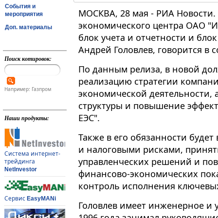
События и
МОСКВА, 28 мая - РИА Новости
мероприятия
экономического центра ОАО "И
Доп. материалы
блок учета и отчетности и бло
Андрей Головлев, говорится в
Поиск котировок:
По данным релиза, в новой дол
реализацию стратегии компани
Например: Газпром
экономической деятельности, 
структуры и повышение эффект
ЕЭС".
Наши продукты:
Также в его обязанности буде
и налоговыми рисками, приня
Система интернет-
управленческих решений и по
трейдинга
NetInvestor
финансово-экономических пока
контроль исполнения ключевых
Сервис
EasyMANi
Головлев имеет инженерное и 
1996 года занимал руководящи