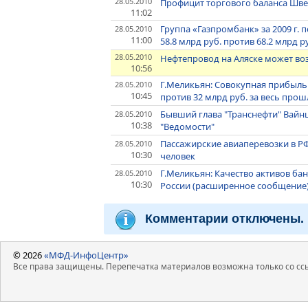
28.05.2010
Профицит торгового баланса Шве
11:02
Группа «Газпромбанк» за 2009 г.
28.05.2010
11:00
58.8 млрд руб. против 68.2 млрд 
28.05.2010
Нефтепровод на Аляске может во
10:56
Г.Меликьян: Совокупная прибыль 
28.05.2010
10:45
против 32 млрд руб. за весь пр
Бывший глава "Транснефти" Вайнш
28.05.2010
10:38
"Ведомости"
Пассажирские авиаперевозки в РФ 
28.05.2010
10:30
человек
Г.Меликьян: Качество активов ба
28.05.2010
10:30
России (расширенное сообщение
Комментарии отключены.
© 2026
«МФД-ИнфоЦентр»
Все права защищены. Перепечатка материалов возможна только со ссы