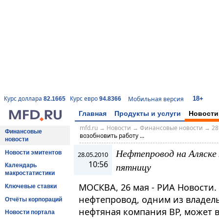
18+
Курс доллара
Курс евро
Мобильная версия
82.1665
94.8366
Главная
Продукты и услуги
Новости
mfd.ru
→
Новости
→
Финансовые новости
→
28
Финансовые
возобновить работу ...
новости
Нефтепровод на Аляске
Новости эмитентов
28.05.2010
10:56
пятницу
Календарь
макростатистики
МОСКВА, 26 мая - РИА Новости
Ключевые ставки
нефтепровод, одним из владель
Отчёты корпораций
нефтяная компания BP, может 
Новости портала