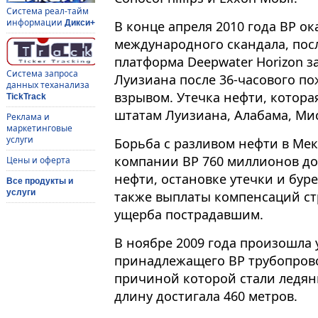
Система реал-тайм
информации
В конце апреля 2010 года BP ок
Дикси+
международного скандала, посл
платформа Deepwater Horizon з
Система запроса
Луизиана после 36-часового п
данных теханализа
взрывом. Утечка нефти, котора
TickTrack
штатам Луизиана, Алабама, Ми
Реклама и
маркетинговые
услуги
Борьба с разливом нефти в Мек
компании BP 760 миллионов до
Цены и оферта
нефти, остановке утечки и бу
Все продукты и
услуги
также выплаты компенсаций ст
ущерба пострадавшим.
В ноябре 2009 года произошла 
принадлежащего BP трубопрово
причиной которой стали ледян
длину достигала 460 метров.