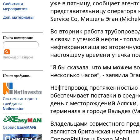
уже в пятницу, сообщает агентс
События и
мероприятия
представительницу оператора н
Service Co, Мишель Эган (Michel
Доп. материалы
Во вторник работа трубопрово
Поиск котировок:
в связи с утечкой нефти - топл
нефтехранилища во вторичную 
настоящему времени утечка по
Например: Газпром
"Я бы сказала, что мы можем в
несколько часов", - заявила Эга
Наши продукты:
Нефтепровод протяженностью п
обеспечивает поставки в средн
Система интернет-
день с месторождений Аляски, в
трейдинга
NetInvestor
терминала в городе Вальдез (Val
Владельцами совместного предпр
Сервис
EasyMANi
являются британская нефтяная
ConocoPhillips и Exxon Mobil.