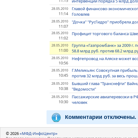
11:15
интервенций порядка 5 млрд дол
Главой финансово-экономическог
28.05.2010
11:14
Головлев
28.05.2010
"Дочка" "РусГидро" приобрела д
11:07
28.05.2010
Профицит торгового баланса Шве
11:02
Группа «Газпромбанк» за 2009 г.
28.05.2010
11:00
58.8 млрд руб. против 68.2 млрд 
28.05.2010
Нефтепровод на Аляске может во
10:56
Г.Меликьян: Совокупная прибыль 
28.05.2010
10:45
против 32 млрд руб. за весь пр
Бывший глава "Транснефти" Вайнш
28.05.2010
10:38
"Ведомости"
Пассажирские авиаперевозки в РФ 
28.05.2010
10:30
человек
Комментарии отключены.
© 2026
«МФД-ИнфоЦентр»