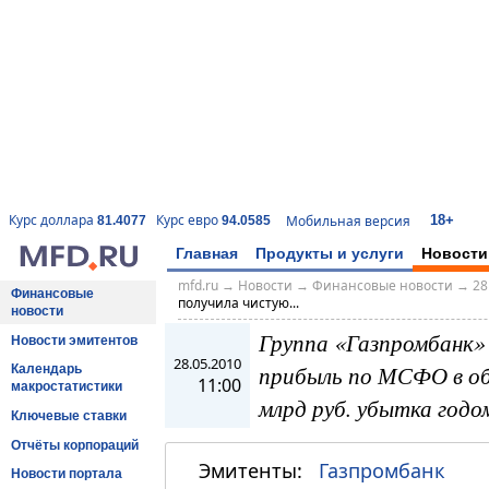
18+
Курс доллара
Курс евро
Мобильная версия
81.4077
94.0585
Главная
Продукты и услуги
Новости
mfd.ru
→
Новости
→
Финансовые новости
→
28
Финансовые
получила чистую...
новости
Группа «Газпромбанк» 
Новости эмитентов
28.05.2010
прибыль по МСФО в объ
Календарь
11:00
макростатистики
млрд руб. убытка годо
Ключевые ставки
Отчёты корпораций
Эмитенты:
Газпромбанк
Новости портала