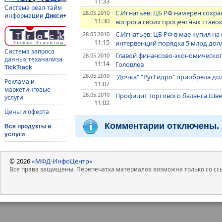
11:33
Система реал-тайм
С.Игнатьев: ЦБ РФ намерен сохр
28.05.2010
информации
Дикси+
11:30
вопроса своих процентных ставо
С.Игнатьев: ЦБ РФ в мае купил н
28.05.2010
11:15
интервенций порядка 5 млрд дол
Система запроса
Главой финансово-экономическог
28.05.2010
данных теханализа
11:14
Головлев
TickTrack
28.05.2010
"Дочка" "РусГидро" приобрела д
Реклама и
11:07
маркетинговые
28.05.2010
Профицит торгового баланса Шве
услуги
11:02
Цены и оферта
Комментарии отключены.
Все продукты и
услуги
© 2026
«МФД-ИнфоЦентр»
Все права защищены. Перепечатка материалов возможна только со ссы