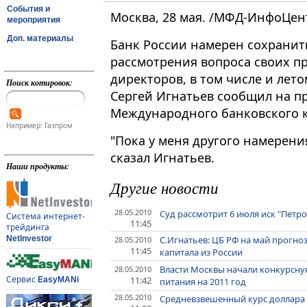
События и
Москва, 28 мая. /МФД-ИнфоЦен
мероприятия
Доп. материалы
Банк России намерен сохрани
рассмотрения вопроса своих п
директоров, в том числе и лет
Поиск котировок:
Сергей Игнатьев сообщил на п
Международного банковского к
Например: Газпром
"Пока у меня другого намерения
сказал Игнатьев.
Наши продукты:
Другие новости
28.05.2010
Суд рассмотрит 6 июля иск "Петро
Система интернет-
11:45
трейдинга
С.Игнатьев: ЦБ РФ на май прогно
NetInvestor
28.05.2010
11:45
капитала из России
Власти Москвы начали конкурсну
28.05.2010
Сервис
11:42
EasyMANi
питания на 2011 год
28.05.2010
Средневзвешенный курс доллара на