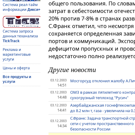
общего пользования. По слова
Система реал-тайм
информации
затрат в себестоимости отечес
Дикси+
20% против 7-8% в странах ра
С.Франк отметил, что несмотря
Система запроса
сохраняется определенная зав
данных теханализа
портов и коммуникаций. Экспор
TickTrack
дефицитом пропускных и пров
Реклама и
маркетинговые
недостаточно полно реализует
услуги
Другие новости
Цены и оферта
Все продукты и
03.12.2003
Мосгорсуд отклонил жалобу А.Пич
услуги
14:51
ОМЗ в рамках пятилетнего контр
03.12.2003
14:48
сухогрузный теплоход "Русич"
Азербайджанская госнефтекомпани
03.12.2003
14:41
до 8.2 млн т, газа - увеличила на 0
С.Франк: Задача транспортной ст
03.12.2003
сети с учетом пространственного
14:34
безопасности России