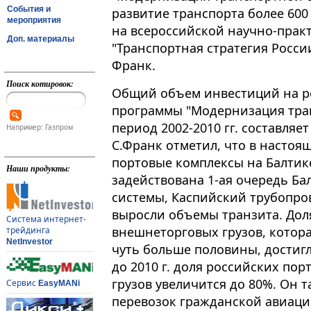
События и
развитие транспорта более 600 
мероприятия
на всероссийской научно-пра
Доп. материалы
"Транспортная стратегия Росси
Франк.
Поиск котировок:
Общий объем инвестиций на р
программы "Модернизация тра
период 2002-2010 гг. составляет 
Например: Газпром
С.Франк отметил, что в настоя
портовые комплексы на Балтике
Наши продукты:
задействована 1-ая очередь Б
системы, Каспийский трубопро
выросли объемы транзита. Дол
Система интернет-
внешнеторговых грузов, которая
трейдинга
NetInvestor
чуть больше половины, достигл
до 2010 г. доля российских по
грузов увеличится до 80%. Он т
Сервис
EasyMANi
перевозок гражданской авиации